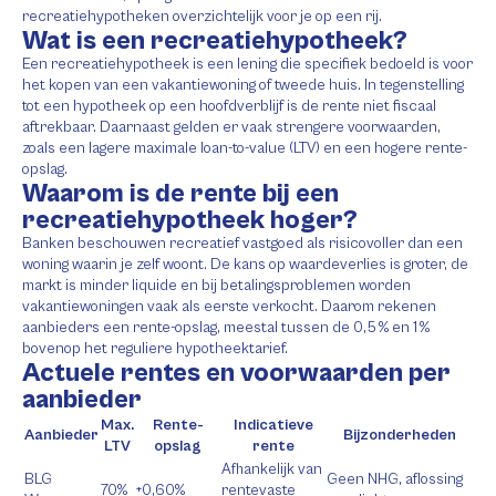
recreatiehypotheken overzichtelijk voor je op een rij.
Wat is een recreatiehypotheek?
Een recreatiehypotheek is een lening die specifiek bedoeld is voor
het kopen van een vakantiewoning of tweede huis. In tegenstelling
tot een hypotheek op een hoofdverblijf is de rente niet fiscaal
aftrekbaar. Daarnaast gelden er vaak strengere voorwaarden,
zoals een lagere maximale loan-to-value (LTV) en een hogere rente-
opslag.
Waarom is de rente bij een
recreatiehypotheek hoger?
Banken beschouwen recreatief vastgoed als risicovoller dan een
woning waarin je zelf woont. De kans op waardeverlies is groter, de
markt is minder liquide en bij betalingsproblemen worden
vakantiewoningen vaak als eerste verkocht. Daarom rekenen
aanbieders een rente-opslag, meestal tussen de 0,5 % en 1 %
bovenop het reguliere hypotheektarief.
Actuele rentes en voorwaarden per
aanbieder
Max.
Rente-
Indicatieve
Aanbieder
Bijzonderheden
LTV
opslag
rente
Afhankelijk van
BLG
Geen NHG, aflossing
70%
+0,60%
rentevaste