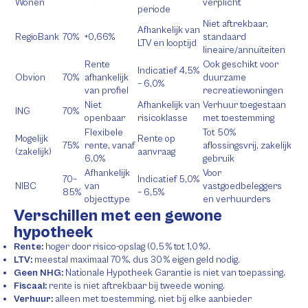
Wonen
verplicht
periode
Niet aftrekbaar,
Afhankelijk van
RegioBank
70%
+0,66%
standaard
LTV en looptijd
lineaire/annuïteiten
Rente
Ook geschikt voor
Indicatief 4,5%
Obvion
70%
afhankelijk
duurzame
– 6,0%
van profiel
recreatiewoningen
Niet
Afhankelijk van
Verhuur toegestaan
ING
70%
openbaar
risicoklasse
met toestemming
Flexibele
Tot 50%
Mogelijk
Rente op
75%
rente, vanaf
aflossingsvrij, zakelijk
(zakelijk)
aanvraag
6,0%
gebruik
Afhankelijk
Voor
70–
Indicatief 5,0%
NIBC
van
vastgoedbeleggers
85%
– 6,5%
objecttype
en verhuurders
Verschillen met een gewone
hypotheek
Rente:
hoger door risico-opslag (0,5 % tot 1,0 %).
LTV:
meestal maximaal 70 %, dus 30 % eigen geld nodig.
Geen NHG:
Nationale Hypotheek Garantie is niet van toepassing.
Fiscaal:
rente is niet aftrekbaar bij tweede woning.
Verhuur:
alleen met toestemming, niet bij elke aanbieder