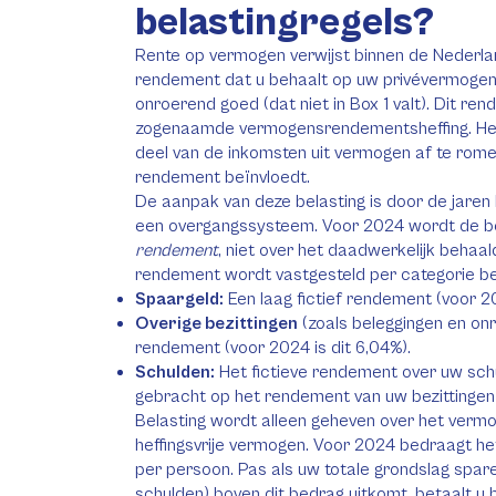
belastingregels?
Rente op vermogen verwijst binnen de Nederla
rendement dat u behaalt op uw privévermogen,
onroerend goed (dat niet in Box 1 valt). Dit re
zogenaamde vermogensrendementsheffing. Het 
deel van de inkomsten uit vermogen af te rome
rendement beïnvloedt.
De aanpak van deze belasting is door de jare
een overgangssysteem. Voor 2024 wordt de b
rendement
, niet over het daadwerkelijk behaal
rendement wordt vastgesteld per categorie bez
Spaargeld:
Een laag fictief rendement (voor 20
Overige bezittingen
(zoals beleggingen en onr
rendement (voor 2024 is dit 6,04%).
Schulden:
Het fictieve rendement over uw sch
gebracht op het rendement van uw bezittingen (
Belasting wordt alleen geheven over het verm
heffingsvrije vermogen. Voor 2024 bedraagt he
per persoon. Pas als uw totale grondslag spar
schulden) boven dit bedrag uitkomt, betaalt u b