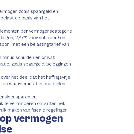
vermogen zoals spaargeld en
belast op basis van het
ndementen per vermogenscategorie
ttingen, 2,47% voor schulden) en
soon, met een belastingtarief van
n minus schulden en omvat
uatie, zoals spaargeld, beleggingen
ver het deel dat het heffingsvrije
en en waardemutaties meetellen
 pensioensparen en
uk te verminderen omvatten het
uik maken van fiscale regelingen.
 op vermogen
dse