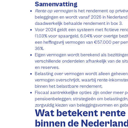
Samenvatting
Rente op vermogen
is het rendement op privé
beleggingen en wordt vanaf 2026 in Nederland 
daadwerkelijk behaalde rendement in box 3.
Voor 2024 geldt een systeem met fictieve re
(1,03% voor spaargeld, 6,04% voor overige bezi
een heffingsvrij vermogen van €57.000 per per
36%.
Eigen vermogen wordt berekend als bezittinge
verschillende onderdelen afhankelijk van de sit
en reserves.
Belasting over vermogen wordt alleen geheven o
vermogen overschrijdt, waarbij rente-inkomst
binnen het belastbare rendement.
Fiscaal aantrekkelijke opties zijn onder meer
pensioenbeleggen; strategieën om belastingdr
zorgvuldig kiezen van beleggingsvormen en gebr
Wat betekent rente
binnen de Nederlan