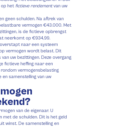
t op het
fictieve rendement
van uw
 en geen schulden. Na aftrek van
w belastbare vermogen €43.000. Met
ttingen, is de fictieve opbrengst
wat neerkomt op €934,99.
 overstapt naar een systeem
op vermogen wordt belast. Dit
s van uw bezittingen. Deze overgang
e fictieve heffing naar een
ls rondom vermogensbelasting
te en samenstelling van uw
ermogen
rekend?
rmogen van de eigenaar. U
n met de schulden. Dit is het geld
it winst. De samenstelling en