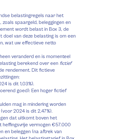
ndse belastingregels naar het
 zoals spaargeld, beleggingen en
ndement wordt belast in Box 3, de
doel van deze belasting is om een
n, wat uw effectieve netto
n heen veranderd en is momenteel
elasting berekend over een
fictief
de rendement. Dit fictieve
ittingen:
24 is dit 1,03%).
oerend goed): Een hoger fictief
ulden mag in mindering worden
voor 2024 is dit 2,47%).
ogen dat uitkomt boven het
t heffingsvrije vermogen €57.000
en en beleggen (na aftrek van
elasting. Het belastingtarief in Box