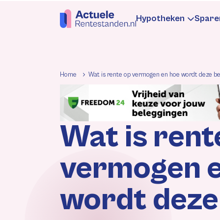
Hypotheken
Spare
Hypotheekren
Sp
Home
Wat is rente op vermogen en hoe wordt deze be
Informatie
In
Wat is rent
Hypotheek be
Be
vermogen e
Rentewijzigin
Re
wordt deze