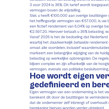
3 voor 2024 is 36%. Dit tarief wordt toegepas
vermogen boven de vrijstelling.
Stel, u heeft €100.000 aan overige bezittingen
het heffingsvrije vermogen van €57.000, is u
een fictief rendement van 6,04% op overige bezi
€2.597,20. Hierover betaalt u 36% belasting, 
Vanaf 2026 is het de bedoeling dat Nederland
waarbij het
daadwerkelijk behaalde rendement
omvat alle voordelen, inclusief waardemutatie
markeert een belangrijke wijziging van de huidig
belasting op werkelijke opbrengsten. De rege
blijven complex en zijn afhankelijk van de hoog
vermogen, evenals van politieke besluitvorming.
Hoe wordt eigen v
gedefinieerd en be
Eigen vermogen van een onderneming is het ve
berekent dit door de bezittingen te vermindere
dat de ondernemer zelf inbrengt of overhoudt u
berekening hiervan worden verder uitgelegd.