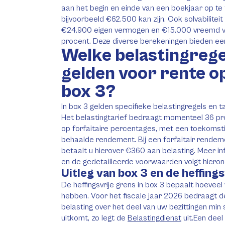
aan het begin en einde van een boekjaar op te 
bijvoorbeeld €62.500 kan zijn. Ook solvabiliteit
€24.900 eigen vermogen en €15.000 vreemd ver
procent. Deze diverse berekeningen bieden een
Welke belastingrege
gelden voor rente o
box 3?
In box 3 gelden specifieke belastingregels en 
Het belastingtarief bedraagt momenteel 36 pr
op forfaitaire percentages, met een toekomsti
behaalde rendement. Bij een forfaitair rende
betaalt u hierover €360 aan belasting. Meer inf
en de gedetailleerde voorwaarden volgt hieron
Uitleg van box 3 en de heffing
De heffingsvrije grens in box 3 bepaalt hoeveel
hebben. Voor het fiscale jaar 2026 bedraagt d
belasting over het deel van uw bezittingen min
uitkomt, zo legt de
Belastingdienst
uit.Een deel