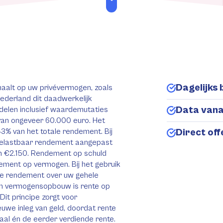
Dagelijks 
aalt op uw privévermogen, zoals
ederland dit daadwerkelijk
Data van
rdelen inclusief waardemutaties
 van ongeveer 60.000 euro. Het
% van het totale rendement. Bij
Direct of
belastbaar rendement aangepast
n €2.150. Rendement op schuld
ment op vermogen. Bij het gebruik
jke rendement over uw gehele
an vermogensopbouw is rente op
it principe zorgt voor
uwe inleg van geld, doordat rente
aal én de eerder verdiende rente.