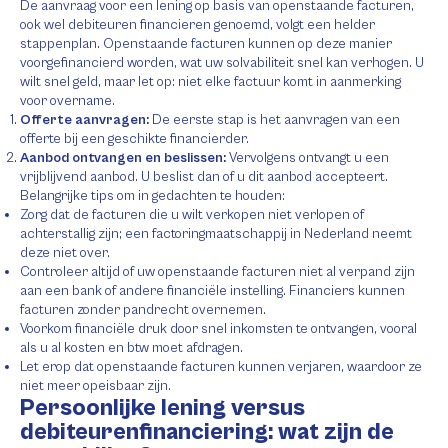
De aanvraag voor een lening op basis van openstaande facturen,
ook wel debiteuren financieren genoemd, volgt een helder
stappenplan. Openstaande facturen kunnen op deze manier
voorgefinancierd worden, wat uw solvabiliteit snel kan verhogen. U
wilt snel geld, maar let op: niet elke factuur komt in aanmerking
voor overname.
Offerte aanvragen:
De eerste stap is het aanvragen van een
offerte bij een geschikte financierder.
Aanbod ontvangen en beslissen:
Vervolgens ontvangt u een
vrijblijvend aanbod. U beslist dan of u dit aanbod accepteert.
Belangrijke tips om in gedachten te houden:
Zorg dat de facturen die u wilt verkopen niet verlopen of
achterstallig zijn; een factoringmaatschappij in Nederland neemt
deze niet over.
Controleer altijd of uw openstaande facturen niet al verpand zijn
aan een bank of andere financiële instelling. Financiers kunnen
facturen zonder pandrecht overnemen.
Voorkom financiële druk door snel inkomsten te ontvangen, vooral
als u al kosten en btw moet afdragen.
Let erop dat openstaande facturen kunnen verjaren, waardoor ze
niet meer opeisbaar zijn.
Persoonlijke lening versus
debiteurenfinanciering: wat zijn de