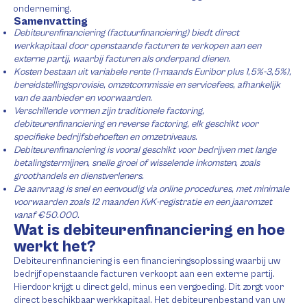
onderneming.
Samenvatting
Debiteurenfinanciering (factuurfinanciering) biedt direct
werkkapitaal door openstaande facturen te verkopen aan een
externe partij, waarbij facturen als onderpand dienen.
Kosten bestaan uit variabele rente (1-maands Euribor plus 1,5%-3,5%),
bereidstellingsprovisie, omzetcommissie en servicefees, afhankelijk
van de aanbieder en voorwaarden.
Verschillende vormen zijn traditionele factoring,
debiteurenfinanciering en reverse factoring, elk geschikt voor
specifieke bedrijfsbehoeften en omzetniveaus.
Debiteurenfinanciering is vooral geschikt voor bedrijven met lange
betalingstermijnen, snelle groei of wisselende inkomsten, zoals
groothandels en dienstverleners.
De aanvraag is snel en eenvoudig via online procedures, met minimale
voorwaarden zoals 12 maanden KvK-registratie en een jaaromzet
vanaf €50.000.
Wat is debiteurenfinanciering en hoe
werkt het?
Debiteurenfinanciering is een financieringsoplossing waarbij uw
bedrijf openstaande facturen verkoopt aan een externe partij.
Hierdoor krijgt u direct geld, minus een vergoeding. Dit zorgt voor
direct beschikbaar werkkapitaal. Het debiteurenbestand van uw