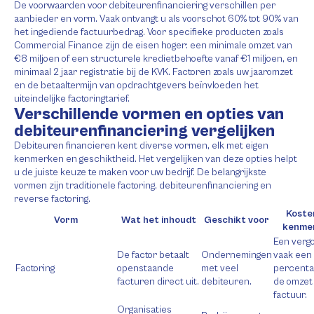
De voorwaarden voor debiteurenfinanciering verschillen per
aanbieder en vorm. Vaak ontvangt u als voorschot 60% tot 90% van
het ingediende factuurbedrag. Voor specifieke producten zoals
Commercial Finance zijn de eisen hoger: een minimale omzet van
€8 miljoen of een structurele kredietbehoefte vanaf €1 miljoen, en
minimaal 2 jaar registratie bij de KVK. Factoren zoals uw jaaromzet
en de betaaltermijn van opdrachtgevers beïnvloeden het
uiteindelijke factoringtarief.
Verschillende vormen en opties van
debiteurenfinanciering vergelijken
Debiteuren financieren kent diverse vormen, elk met eigen
kenmerken en geschiktheid. Het vergelijken van deze opties helpt
u de juiste keuze te maken voor uw bedrijf. De belangrijkste
vormen zijn traditionele factoring, debiteurenfinanciering en
reverse factoring.
Koste
Vorm
Wat het inhoudt
Geschikt voor
kenme
Een vergo
De factor betaalt
Ondernemingen
vaak een
Factoring
openstaande
met veel
percenta
facturen direct uit.
debiteuren.
de omzet 
factuur.
Organisaties