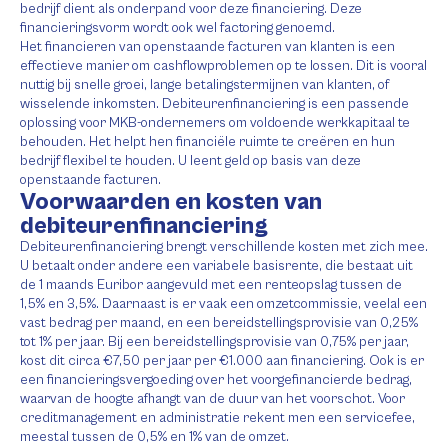
bedrijf dient als onderpand voor deze financiering. Deze
financieringsvorm wordt ook wel factoring genoemd.
Het financieren van openstaande facturen van klanten is een
effectieve manier om cashflowproblemen op te lossen. Dit is vooral
nuttig bij snelle groei, lange betalingstermijnen van klanten, of
wisselende inkomsten. Debiteurenfinanciering is een passende
oplossing voor MKB-ondernemers om voldoende werkkapitaal te
behouden. Het helpt hen financiële ruimte te creëren en hun
bedrijf flexibel te houden. U leent geld op basis van deze
openstaande facturen.
Voorwaarden en kosten van
debiteurenfinanciering
Debiteurenfinanciering brengt verschillende kosten met zich mee.
U betaalt onder andere een variabele basisrente, die bestaat uit
de 1 maands Euribor aangevuld met een renteopslag tussen de
1,5% en 3,5%. Daarnaast is er vaak een omzetcommissie, veelal een
vast bedrag per maand, en een bereidstellingsprovisie van 0,25%
tot 1% per jaar. Bij een bereidstellingsprovisie van 0,75% per jaar,
kost dit circa €7,50 per jaar per €1.000 aan financiering. Ook is er
een financieringsvergoeding over het voorgefinancierde bedrag,
waarvan de hoogte afhangt van de duur van het voorschot. Voor
creditmanagement en administratie rekent men een servicefee,
meestal tussen de 0,5% en 1% van de omzet.