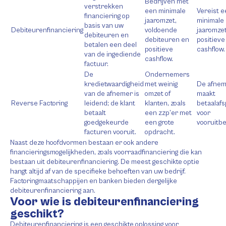
Bedrijven met
verstrekken
een minimale
Vereist 
financiering op
jaaromzet,
minimale
basis van uw
Debiteurenfinanciering
voldoende
jaaromze
debiteuren en
debiteuren en
positieve
betalen een deel
positieve
cashflow.
van de ingediende
cashflow.
factuur.
De
Ondernemers
kredietwaardigheid
met weinig
De afne
van de afnemer is
omzet of
maakt
Reverse Factoring
leidend; de klant
klanten, zoals
betaalaf
betaalt
een zzp’er met
voor
goedgekeurde
een grote
vooruitbe
facturen vooruit.
opdracht.
Naast deze hoofdvormen bestaan er ook andere
financieringsmogelijkheden, zoals voorraadfinanciering die kan
bestaan uit debiteurenfinanciering. De meest geschikte optie
hangt altijd af van de specifieke behoeften van uw bedrijf.
Factoringmaatschappijen en banken bieden dergelijke
debiteurenfinanciering aan.
Voor wie is debiteurenfinanciering
geschikt?
Debiteurenfinanciering is een geschikte oplossing voor