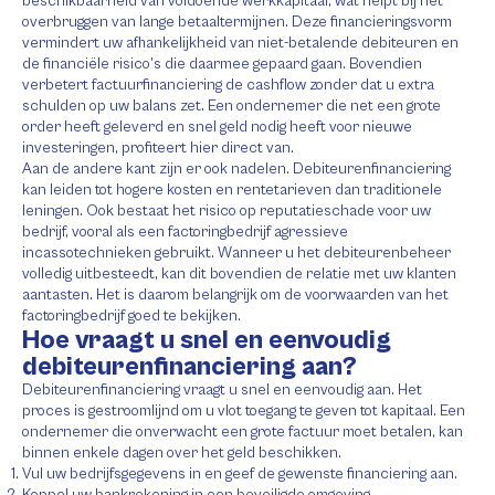
beschikbaarheid van voldoende werkkapitaal, wat helpt bij het
overbruggen van lange betaaltermijnen. Deze financieringsvorm
vermindert uw afhankelijkheid van niet-betalende debiteuren en
de financiële risico’s die daarmee gepaard gaan. Bovendien
verbetert factuurfinanciering de cashflow zonder dat u extra
schulden op uw balans zet. Een ondernemer die net een grote
order heeft geleverd en snel geld nodig heeft voor nieuwe
investeringen, profiteert hier direct van.
Aan de andere kant zijn er ook nadelen. Debiteurenfinanciering
kan leiden tot hogere kosten en rentetarieven dan traditionele
leningen. Ook bestaat het risico op reputatieschade voor uw
bedrijf, vooral als een factoringbedrijf agressieve
incassotechnieken gebruikt. Wanneer u het debiteurenbeheer
volledig uitbesteedt, kan dit bovendien de relatie met uw klanten
aantasten. Het is daarom belangrijk om de voorwaarden van het
factoringbedrijf goed te bekijken.
Hoe vraagt u snel en eenvoudig
debiteurenfinanciering aan?
Debiteurenfinanciering vraagt u snel en eenvoudig aan. Het
proces is gestroomlijnd om u vlot toegang te geven tot kapitaal. Een
ondernemer die onverwacht een grote factuur moet betalen, kan
binnen enkele dagen over het geld beschikken.
Vul uw bedrijfsgegevens in en geef de gewenste financiering aan.