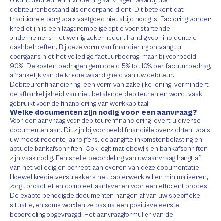
U kunt debiteurenfinanciering aanvragen waarbij uw
debiteurenbestand als onderpand dient. Dit betekent dat
traditionele borg zoals vastgoed niet altijd nodig is. Factoring zonder
kredietlijn is een laagdrempelige optie voor startende
ondernemers met weinig zekerheden, handig voor incidentele
cashbehoeften. Bij deze vorm van financiering ontvangt u
doorgaans niet het volledige factuurbedrag, maar bijvoorbeeld
90%. De kosten bedragen gemiddeld 5% tot 10% per factuurbedrag,
afhankelijk van de kredietwaardigheid van uw debiteur.
Debiteurenfinanciering, een vorm van zakelijke lening, vermindert
de afhankelijkheid van niet-betalende debiteuren en wordt vaak
gebruikt voor de financiering van werkkapitaal.
Welke documenten zijn nodig voor een aanvraag?
Voor een aanvraag voor debiteurenfinanciering levert u diverse
documenten aan. Dit zijn bijvoorbeeld financiële overzichten, zoals
uw meest recente jaarcijfers, de aangifte inkomstenbelasting en
actuele bankafschriften. Ook legitimatiebewijs en bankafschriften
zijn vaak nodig. Een snelle beoordeling van uw aanvraag hangt af
van het volledig en correct aanleveren van deze documentatie.
Hoewel kredietverstrekkers het papierwerk willen minimaliseren,
zorgt proactief en compleet aanleveren voor een efficiënt proces.
De exacte benodigde documenten hangen af van uw specifieke
situatie, en soms worden ze pas na een positieve eerste
beoordeling opgevraagd. Het aanvraagformulier van de