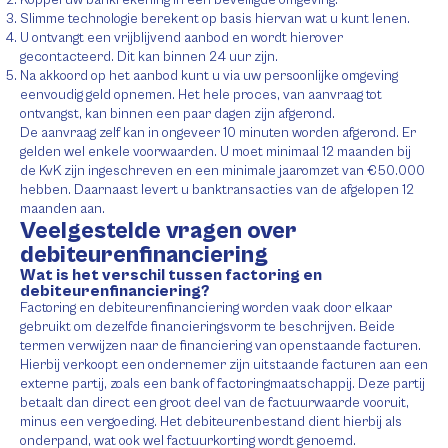
Koppel uw bankrekening in een beveiligde omgeving.
Slimme technologie berekent op basis hiervan wat u kunt lenen.
U ontvangt een vrijblijvend aanbod en wordt hierover
gecontacteerd. Dit kan binnen 24 uur zijn.
Na akkoord op het aanbod kunt u via uw persoonlijke omgeving
eenvoudig geld opnemen. Het hele proces, van aanvraag tot
ontvangst, kan binnen een paar dagen zijn afgerond.
De aanvraag zelf kan in ongeveer 10 minuten worden afgerond. Er
gelden wel enkele voorwaarden. U moet minimaal 12 maanden bij
de KvK zijn ingeschreven en een minimale jaaromzet van €50.000
hebben. Daarnaast levert u banktransacties van de afgelopen 12
maanden aan.
Veelgestelde vragen over
debiteurenfinanciering
Wat is het verschil tussen factoring en
debiteurenfinanciering?
Factoring en debiteurenfinanciering worden vaak door elkaar
gebruikt om dezelfde financieringsvorm te beschrijven. Beide
termen verwijzen naar de financiering van openstaande facturen.
Hierbij verkoopt een ondernemer zijn uitstaande facturen aan een
externe partij, zoals een bank of factoringmaatschappij. Deze partij
betaalt dan direct een groot deel van de factuurwaarde vooruit,
minus een vergoeding. Het debiteurenbestand dient hierbij als
onderpand, wat ook wel factuurkorting wordt genoemd.