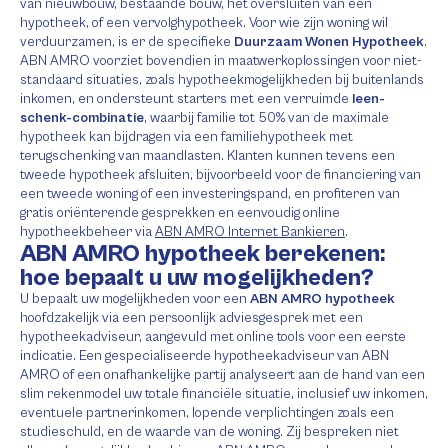
van nieuwbouw, bestaande bouw, het oversluiten van een
hypotheek, of een vervolghypotheek. Voor wie zijn woning wil
verduurzamen, is er de specifieke
Duurzaam Wonen Hypotheek
.
ABN AMRO voorziet bovendien in maatwerkoplossingen voor niet-
standaard situaties, zoals hypotheekmogelijkheden bij buitenlands
inkomen, en ondersteunt starters met een verruimde
leen-
schenk-combinatie
, waarbij familie tot 50% van de maximale
hypotheek kan bijdragen via een familiehypotheek met
terugschenking van maandlasten. Klanten kunnen tevens een
tweede hypotheek afsluiten, bijvoorbeeld voor de financiering van
een tweede woning of een investeringspand, en profiteren van
gratis oriënterende gesprekken en eenvoudig online
hypotheekbeheer via
ABN AMRO Internet Bankieren
.
ABN AMRO hypotheek berekenen:
hoe bepaalt u uw mogelijkheden?
U bepaalt uw mogelijkheden voor een
ABN AMRO hypotheek
hoofdzakelijk via een persoonlijk adviesgesprek met een
hypotheekadviseur, aangevuld met online tools voor een eerste
indicatie. Een gespecialiseerde hypotheekadviseur van ABN
AMRO of een onafhankelijke partij analyseert aan de hand van een
slim rekenmodel uw totale financiële situatie, inclusief uw inkomen,
eventuele partnerinkomen, lopende verplichtingen zoals een
studieschuld, en de waarde van de woning. Zij bespreken niet