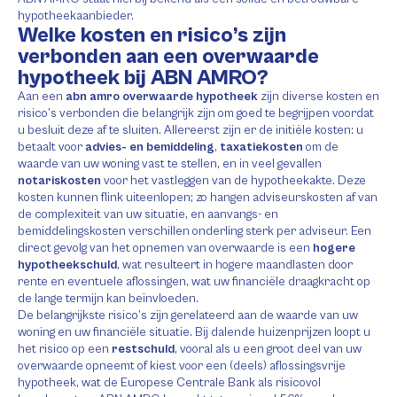
hypotheekaanbieder.
Welke kosten en risico’s zijn
verbonden aan een overwaarde
hypotheek bij ABN AMRO?
Aan een
abn amro overwaarde hypotheek
zijn diverse kosten en
risico’s verbonden die belangrijk zijn om goed te begrijpen voordat
u besluit deze af te sluiten. Allereerst zijn er de initiële kosten: u
betaalt voor
advies- en bemiddeling
,
taxatiekosten
om de
waarde van uw woning vast te stellen, en in veel gevallen
notariskosten
voor het vastleggen van de hypotheekakte. Deze
kosten kunnen flink uiteenlopen; zo hangen adviseurskosten af van
de complexiteit van uw situatie, en aanvangs- en
bemiddelingskosten verschillen onderling sterk per adviseur. Een
direct gevolg van het opnemen van overwaarde is een
hogere
hypotheekschuld
, wat resulteert in hogere maandlasten door
rente en eventuele aflossingen, wat uw financiële draagkracht op
de lange termijn kan beïnvloeden.
De belangrijkste risico’s zijn gerelateerd aan de waarde van uw
woning en uw financiële situatie. Bij dalende huizenprijzen loopt u
het risico op een
restschuld
, vooral als u een groot deel van uw
overwaarde opneemt of kiest voor een (deels) aflossingsvrije
hypotheek, wat de Europese Centrale Bank als risicovol