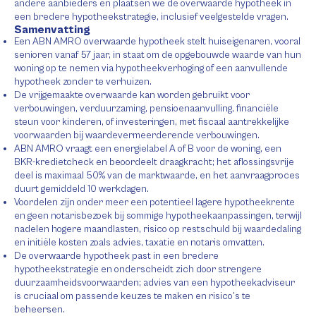
andere aanbieders en plaatsen we de overwaarde hypotheek in
een bredere hypotheekstrategie, inclusief veelgestelde vragen.
Samenvatting
Een ABN AMRO overwaarde hypotheek stelt huiseigenaren, vooral
senioren vanaf 57 jaar, in staat om de opgebouwde waarde van hun
woning op te nemen via hypotheekverhoging of een aanvullende
hypotheek zonder te verhuizen.
De vrijgemaakte overwaarde kan worden gebruikt voor
verbouwingen, verduurzaming, pensioenaanvulling, financiële
steun voor kinderen, of investeringen, met fiscaal aantrekkelijke
voorwaarden bij waardevermeerderende verbouwingen.
ABN AMRO vraagt een energielabel A of B voor de woning, een
BKR-kredietcheck en beoordeelt draagkracht; het aflossingsvrije
deel is maximaal 50% van de marktwaarde, en het aanvraagproces
duurt gemiddeld 10 werkdagen.
Voordelen zijn onder meer een potentieel lagere hypotheekrente
en geen notarisbezoek bij sommige hypotheekaanpassingen, terwijl
nadelen hogere maandlasten, risico op restschuld bij waardedaling
en initiële kosten zoals advies, taxatie en notaris omvatten.
De overwaarde hypotheek past in een bredere
hypotheekstrategie en onderscheidt zich door strengere
duurzaamheidsvoorwaarden; advies van een hypotheekadviseur
is cruciaal om passende keuzes te maken en risico’s te
beheersen.