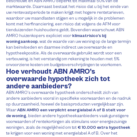
beschouwt en ABN AMRO beperkt tot maximaal 50% van de
marktwaarde. Daarnaast bestaat het risico dat u bij het einde van
uw rentevastperiode te maken krijgt met hogere rentetarieven,
waardoor uw maandlasten stijgen en u mogelijk in de problemen
komt met herfinanciering, een risico dat volgens de AFM voor
tienduizenden huishoudens geldt. Bovendien waarschuwt ABN
AMRO huizenkopers expliciet voor
klimaatrisico’s bij
woningaankoop
, wat de waarde van uw woning op de lange termijn
kan beïnvloeden en daarmee indirect uw overwaarde en
hypotheekpositie. Als de overwaarde gebruikt wordt voor een
verbouwing, is het verstandig om rekening te houden met 5%
onvoorziene kosten om budgetoverschrijdingen te voorkomen.
Hoe verhoudt ABN AMRO’s
overwaarde hypotheek zich tot
andere aanbieders?
ABN AMRO’s overwaarde hypotheek onderscheidt zich van
andere aanbieders vooral in specifieke voorwaarden en de nadruk
op duurzaamheid, hoewel de basisproducten vergelijkbaar zijn.
Waar
ABN AMRO een verplicht energielabel A of B stelt voor
de woning
, bieden andere hypotheekaanbieders vaak gunstigere
voorwaarden of rentekortingen als stimulans voor energiezuinige
woningen, zoals de mogelijkheid om tot
€ 10.000 extra hypotheek
te krijgen voor een woning met energielabel A of B. Over het