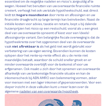
essentieel om de mogelijke nadelen en risico’s zorgvuldig af te
wegen. Hoewel het benutten van uw overwaarde financiële ruimte
creëert, verhoogt het ook uw totale hypotheekschuld, wat direct
leidt tot
hogere maandlasten
door rente en aflossingen en uw
financiële draagkracht op lange termijn kan beïnvloeden. Naast de
initiële kosten voor advies, taxatie en notaris, loopt u bij dalende
huizenprijzen het risico op een restschuld, vooral als u een groot
deel van uw overwaarde opneemt of kiest voor een (deels)
aflossingsvrije variant. Een belangrijke fiscale overweging is dat de
hypotheekrente over het opgenomen deel van de overwaarde
vaak
niet aftrekbaar is
als het geld niet wordt gebruikt voor
verbetering van uw eigen woning. Bovendien kunnen de kosten
oplopen door het rente-op-rente effect als u de rente niet
maandelijks betaalt, waardoor de schuld sneller groeit en er
minder overwaarde overblijft voor de toekomst of voor uw
erfgenamen. Ook maakt u zich door het opnemen van overwaarde
afhankelijk van uw toekomstige financiële situatie en kan de
inkomenscheck bij ABN AMRO een belemmering vormen, zeker
voor mensen met een lager inkomen of gepensioneerden. Voor een
dieper inzicht in deze valkuilen kunt u meer lezen over de
algemene
nadelen van een overwaarde hypotheek
.