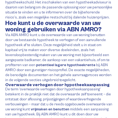
hypotheekschuld. Het inschakelen van een hypotheekadviseur is
daarom van belang om de passende oplossing voor uw persoonlijke
situatie te vinden en u te informeren over de bijbehorende
risico’s, zoals een mogelijke restschuld bij dalende huizenprijzen.
Hoe kunt u de overwaarde van uw
woning gebruiken via ABN AMRO?
Via ABN AMRO kunt u de overwaarde van uw woning benutten
door uw bestaande hypotheek te verhogen of een aanvullende
hypotheek af te sluiten. Deze mogelijkheid stelt u in staat om
kapitaal vrij te maken voor diverse doeleinden, zoals het
levensloopbestendig maken van uw woning met bijvoorbeeld een
aangepaste badkamer, de aankoop van een vakantiehuis, of om te
profiteren van een
potentieel lagere hypotheekrente
bij ABN
AMRO door een gunstiger risicoprofiel. De exacte mogelijkheden,
de benodigde documenten en het gehele aanvraagproces worden
in de volgende secties uitgebreid toegelicht.
Overwaarde verhogen door hypotheekaanpassing
De term ‘overwaarde verhogen door hypotheekaanpassing’
betekent in de praktijk niet dat de overwaarde zelf toeneemt – die
ontstaat door aflossing, prijsstijgingen of waardeverhogende
verbouwingen – maar dat u de reeds opgebouwde overwaarde van
uw woning kunt
vrijmaken en benutten
middels een aanpassing
van uw hypotheek. Bij ABN AMRO kunt u dit doen door uw