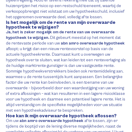
bijleenregeling. Houd er tevens rekening mee dat bij dalende
huizenprijzen het risico op een restschuld toeneemt, waarbij de
verkoopopbrengst niet volstaat om uw hypotheekschuld, inclusief
het opgenomen overwaarde deel, volledig af te lossen.
Is het mogelijk om de rente van mijn overwaarde
hypotheek te wijzigen?
Ja, het is zeker mogelijk om de rente van uw overwaarde
hypotheek te wijzigen.
Dit gebeurt meestal op het moment dat
de rentevaste periode van uw
abn amro overwaarde hypotheek
afloopt; u krijgt dan een nieuw rentevoorstel op basis van de
actuele hypotheekrente. Daarnaast kunt u overwegen uw
hypotheek over te sluiten, wat kan leiden tot een renteverlaging als
de huidige marktrente gunstiger is dan uw vastgezette rente.
Sommige hypotheekverstrekkers bieden ook rentemiddeling aan,
waarmee u de rente tussentijds kunt aanpassen. Een belangrijke
factor die uw rente kan beïnvloeden, is een toename van uw
overwaarde – bijvoorbeeld door een waardestijging van uw woning
of extra aflossingen – wat kan resulteren in een lagere risicoklasse
voor uw hypotheek en daarmee een potentieel lagere rente. Het is
altijd verstandig om de specifieke mogelijkheden voor uw situatie
met een hypotheekadviseur te bespreken.
Hoe kan ik mijn overwaarde hypotheek aflossen?
Om uw
abn amro overwaarde hypotheek
af te lossen, zijn er
tijdens de looptijd van de lening diverse mogelijkheden, naast de
verplichte volledige aflossing bij de verkoop van uw woning. U kunt