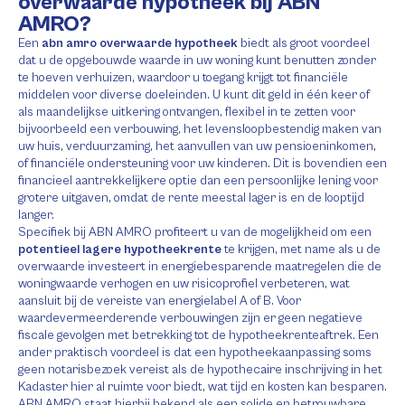
overwaarde hypotheek bij ABN
AMRO?
Een
abn amro overwaarde hypotheek
biedt als groot voordeel
dat u de opgebouwde waarde in uw woning kunt benutten zonder
te hoeven verhuizen, waardoor u toegang krijgt tot financiële
middelen voor diverse doeleinden. U kunt dit geld in één keer of
als maandelijkse uitkering ontvangen, flexibel in te zetten voor
bijvoorbeeld een verbouwing, het levensloopbestendig maken van
uw huis, verduurzaming, het aanvullen van uw pensioeninkomen,
of financiële ondersteuning voor uw kinderen. Dit is bovendien een
financieel aantrekkelijkere optie dan een persoonlijke lening voor
grotere uitgaven, omdat de rente meestal lager is en de looptijd
langer.
Specifiek bij ABN AMRO profiteert u van de mogelijkheid om een
potentieel lagere hypotheekrente
te krijgen, met name als u de
overwaarde investeert in energiebesparende maatregelen die de
woningwaarde verhogen en uw risicoprofiel verbeteren, wat
aansluit bij de vereiste van energielabel A of B. Voor
waardevermeerderende verbouwingen zijn er geen negatieve
fiscale gevolgen met betrekking tot de hypotheekrenteaftrek. Een
ander praktisch voordeel is dat een hypotheekaanpassing soms
geen notarisbezoek vereist als de hypothecaire inschrijving in het
Kadaster hier al ruimte voor biedt, wat tijd en kosten kan besparen.
ABN AMRO staat hierbij bekend als een solide en betrouwbare