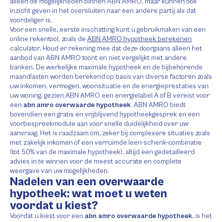
alleen de mogelijkheden binnen ABN AMRO, maar kunnen ook
inzicht geven in het oversluiten naar een andere partij als dat
voordeliger is.
Voor een snelle, eerste inschatting kunt u gebruikmaken van een
online rekentool, zoals de
ABN AMRO hypotheek berekenen
calculator. Houd er rekening mee dat deze doorgaans alleen het
aanbod van ABN AMRO toont en niet vergelijkt met andere
banken. De werkelijke maximale hypotheek en de bijbehorende
maandlasten worden berekend op basis van diverse factoren zoals
uw inkomen, vermogen, woonsituatie en de energieprestaties van
uw woning, gezien ABN AMRO een energielabel A of B vereist voor
een
abn amro overwaarde hypotheek
. ABN AMRO biedt
bovendien een gratis en vrijblijvend hypotheekgesprek en een
voorbespreekmodule aan voor snelle duidelijkheid over uw
aanvraag. Het is raadzaam om, zeker bij complexere situaties zoals
met zakelijk inkomen of een verruimde leen-schenk-combinatie
(tot 50% van de maximale hypotheek), altijd een gedetailleerd
advies in te winnen voor de meest accurate en complete
weergave van uw mogelijkheden.
Nadelen van een overwaarde
hypotheek: wat moet u weten
voordat u kiest?
Voordat u kiest voor een
abn amro overwaarde hypotheek
, is het