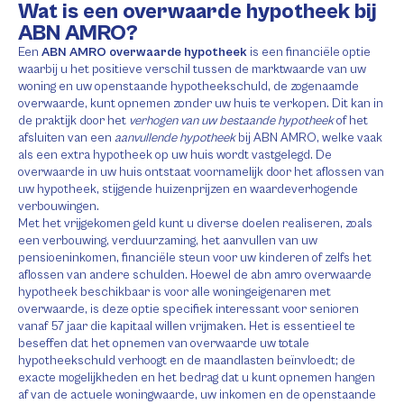
Wat is een overwaarde hypotheek bij
ABN AMRO?
Een
ABN AMRO overwaarde hypotheek
is een financiële optie
waarbij u het positieve verschil tussen de marktwaarde van uw
woning en uw openstaande hypotheekschuld, de zogenaamde
overwaarde, kunt opnemen zonder uw huis te verkopen. Dit kan in
de praktijk door het
verhogen van uw bestaande hypotheek
of het
afsluiten van een
aanvullende hypotheek
bij ABN AMRO, welke vaak
als een extra hypotheek op uw huis wordt vastgelegd. De
overwaarde in uw huis ontstaat voornamelijk door het aflossen van
uw hypotheek, stijgende huizenprijzen en waardeverhogende
verbouwingen.
Met het vrijgekomen geld kunt u diverse doelen realiseren, zoals
een verbouwing, verduurzaming, het aanvullen van uw
pensioeninkomen, financiële steun voor uw kinderen of zelfs het
aflossen van andere schulden. Hoewel de abn amro overwaarde
hypotheek beschikbaar is voor alle woningeigenaren met
overwaarde, is deze optie specifiek interessant voor senioren
vanaf 57 jaar die kapitaal willen vrijmaken. Het is essentieel te
beseffen dat het opnemen van overwaarde uw totale
hypotheekschuld verhoogt en de maandlasten beïnvloedt; de
exacte mogelijkheden en het bedrag dat u kunt opnemen hangen
af van de actuele woningwaarde, uw inkomen en de openstaande