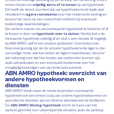
ervoor kiezen om
vrijwillig extra af te lossen
op uw hypotheek.
Dit heeft als direct voordeel dat uw hypotheekschuld daalt, wat
resulteert in
lagere rentelasten
over het resterende bedrag en
tevens het risico op een restschuld verkleint bij eventuele
toekomstige waardedalingen.
Een andere manier om uw overwaarde hypotheek te beheren of af
te lossen is door uw
hypotheek over te sluiten
. Hierbij lost u de
bestaande hypotheek volledig af en sluit u een nieuwe af, mogelijk
bij ABN AMRO zelf of een andere aanbieder. Oversluiten kan
financieel gunstig zijn als de actuele hypotheekrente lager is dan
uw huidige rente, wat kan leiden tot lagere maandlasten. Houd er
wel rekening mee dat hier kosten aan verbonden kunnen zijn,
zoals advieskosten en een eventuele boeterente voor het
vroegtijdig beëindigen van uw rentevaste periode.
ABN AMRO hypotheek: overzicht van
andere hypotheekvormen en
diensten
ABN AMRO biedt naast de reeds besproken overwaarde
hypotheek ook een breed scala aan andere hypotheekvormen en
aanvullende diensten aan om diverse woonwensen te faciliteren.
De
ABN AMRO Woning Hypotheek
vormt de basis van het
aanbod, geschikt voor uiteenlopende situaties zoals de aankoop