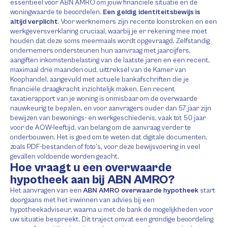
essentieel voor ABN AMRO om jouw financiële situatie en de
woningwaarde te beoordelen.
Een geldig identiteitsbewijs is
altijd verplicht
. Voor werknemers zijn recente loonstroken en een
werkgeversverklaring cruciaal, waarbij je er rekening mee moet
houden dat deze soms meermaals wordt opgevraagd. Zelfstandig
ondernemers ondersteunen hun aanvraag met jaarcijfers,
aangiften inkomstenbelasting van de laatste jaren en een recent,
maximaal drie maanden oud, uittreksel van de Kamer van
Koophandel, aangevuld met actuele bankafschriften die je
financiële draagkracht inzichtelijk maken. Een recent
taxatierapport van je woning is onmisbaar om de overwaarde
nauwkeurig te bepalen, en voor aanvragers ouder dan 57 jaar zijn
bewijzen van bewonings- en werkgeschiedenis, vaak tot 50 jaar
voor de AOW-leeftijd, van belang om de aanvraag verder te
onderbouwen. Het is goed om te weten dat digitale documenten,
zoals PDF-bestanden of foto’s, voor deze bewijsvoering in veel
gevallen voldoende worden geacht.
Hoe vraagt u een overwaarde
hypotheek aan bij ABN AMRO?
Het aanvragen van een
ABN AMRO overwaarde hypotheek
start
doorgaans met het inwinnen van advies bij een
hypotheekadviseur, waarna u met de bank de mogelijkheden voor
uw situatie bespreekt. Dit traject omvat een grondige beoordeling