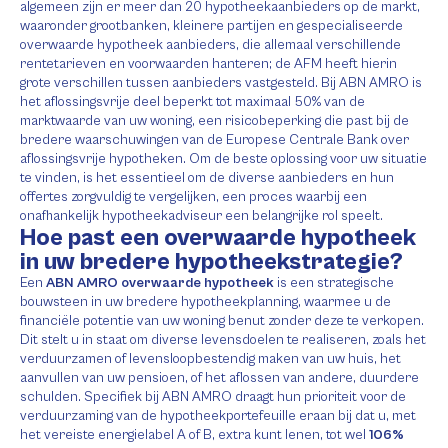
algemeen zijn er meer dan 20 hypotheekaanbieders op de markt,
waaronder grootbanken, kleinere partijen en gespecialiseerde
overwaarde hypotheek aanbieders, die allemaal verschillende
rentetarieven en voorwaarden hanteren; de AFM heeft hierin
grote verschillen tussen aanbieders vastgesteld. Bij ABN AMRO is
het aflossingsvrije deel beperkt tot maximaal 50% van de
marktwaarde van uw woning, een risicobeperking die past bij de
bredere waarschuwingen van de Europese Centrale Bank over
aflossingsvrije hypotheken. Om de beste oplossing voor uw situatie
te vinden, is het essentieel om de diverse aanbieders en hun
offertes zorgvuldig te vergelijken, een proces waarbij een
onafhankelijk hypotheekadviseur een belangrijke rol speelt.
Hoe past een overwaarde hypotheek
in uw bredere hypotheekstrategie?
Een
ABN AMRO overwaarde hypotheek
is een strategische
bouwsteen in uw bredere hypotheekplanning, waarmee u de
financiële potentie van uw woning benut zonder deze te verkopen.
Dit stelt u in staat om diverse levensdoelen te realiseren, zoals het
verduurzamen of levensloopbestendig maken van uw huis, het
aanvullen van uw pensioen, of het aflossen van andere, duurdere
schulden. Specifiek bij ABN AMRO draagt hun prioriteit voor de
verduurzaming van de hypotheekportefeuille eraan bij dat u, met
het vereiste energielabel A of B, extra kunt lenen, tot wel
106%