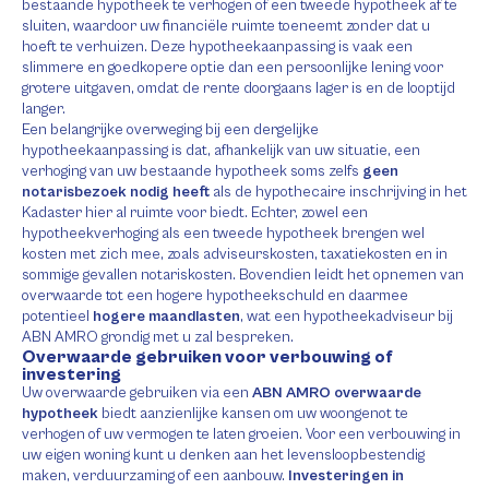
bestaande hypotheek te verhogen of een tweede hypotheek af te
sluiten, waardoor uw financiële ruimte toeneemt zonder dat u
hoeft te verhuizen. Deze hypotheekaanpassing is vaak een
slimmere en goedkopere optie dan een persoonlijke lening voor
grotere uitgaven, omdat de rente doorgaans lager is en de looptijd
langer.
Een belangrijke overweging bij een dergelijke
hypotheekaanpassing is dat, afhankelijk van uw situatie, een
verhoging van uw bestaande hypotheek soms zelfs
geen
notarisbezoek nodig heeft
als de hypothecaire inschrijving in het
Kadaster hier al ruimte voor biedt. Echter, zowel een
hypotheekverhoging als een tweede hypotheek brengen wel
kosten met zich mee, zoals adviseurskosten, taxatiekosten en in
sommige gevallen notariskosten. Bovendien leidt het opnemen van
overwaarde tot een hogere hypotheekschuld en daarmee
potentieel
hogere maandlasten
, wat een hypotheekadviseur bij
ABN AMRO grondig met u zal bespreken.
Overwaarde gebruiken voor verbouwing of
investering
Uw overwaarde gebruiken via een
ABN AMRO overwaarde
hypotheek
biedt aanzienlijke kansen om uw woongenot te
verhogen of uw vermogen te laten groeien. Voor een verbouwing in
uw eigen woning kunt u denken aan het levensloopbestendig
maken, verduurzaming of een aanbouw.
Investeringen in