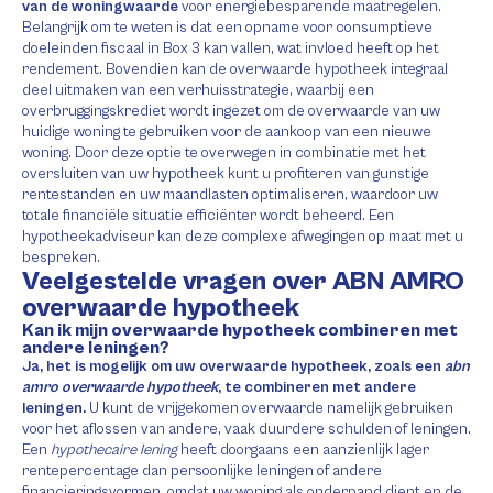
van de woningwaarde
voor energiebesparende maatregelen.
Belangrijk om te weten is dat een opname voor consumptieve
doeleinden fiscaal in Box 3 kan vallen, wat invloed heeft op het
rendement. Bovendien kan de overwaarde hypotheek integraal
deel uitmaken van een verhuisstrategie, waarbij een
overbruggingskrediet wordt ingezet om de overwaarde van uw
huidige woning te gebruiken voor de aankoop van een nieuwe
woning. Door deze optie te overwegen in combinatie met het
oversluiten van uw hypotheek kunt u profiteren van gunstige
rentestanden en uw maandlasten optimaliseren, waardoor uw
totale financiële situatie efficiënter wordt beheerd. Een
hypotheekadviseur kan deze complexe afwegingen op maat met u
bespreken.
Veelgestelde vragen over ABN AMRO
overwaarde hypotheek
Kan ik mijn overwaarde hypotheek combineren met
andere leningen?
Ja, het is mogelijk om uw overwaarde hypotheek, zoals een
abn
amro overwaarde hypotheek
, te combineren met andere
leningen.
U kunt de vrijgekomen overwaarde namelijk gebruiken
voor het aflossen van andere, vaak duurdere schulden of leningen.
Een
hypothecaire lening
heeft doorgaans een aanzienlijk lager
rentepercentage dan persoonlijke leningen of andere
financieringsvormen, omdat uw woning als onderpand dient en de