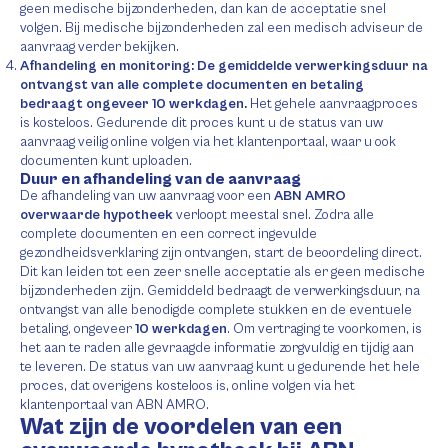
geen medische bijzonderheden, dan kan de acceptatie snel
volgen. Bij medische bijzonderheden zal een medisch adviseur de
aanvraag verder bekijken.
Afhandeling en monitoring:
De gemiddelde verwerkingsduur na
ontvangst van alle complete documenten en betaling
bedraagt ongeveer 10 werkdagen.
Het gehele aanvraagproces
is kosteloos. Gedurende dit proces kunt u de status van uw
aanvraag veilig online volgen via het klantenportaal, waar u ook
documenten kunt uploaden.
Duur en afhandeling van de aanvraag
De afhandeling van uw aanvraag voor een
ABN AMRO
overwaarde hypotheek
verloopt meestal snel. Zodra alle
complete documenten en een correct ingevulde
gezondheidsverklaring zijn ontvangen, start de beoordeling direct.
Dit kan leiden tot een zeer snelle acceptatie als er geen medische
bijzonderheden zijn. Gemiddeld bedraagt de verwerkingsduur, na
ontvangst van alle benodigde complete stukken en de eventuele
betaling, ongeveer
10 werkdagen
. Om vertraging te voorkomen, is
het aan te raden alle gevraagde informatie zorgvuldig en tijdig aan
te leveren. De status van uw aanvraag kunt u gedurende het hele
proces, dat overigens kosteloos is, online volgen via het
klantenportaal van ABN AMRO.
Wat zijn de voordelen van een