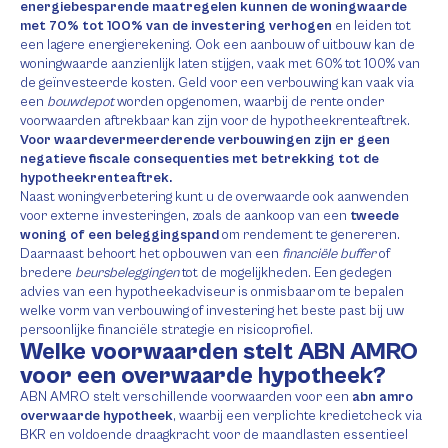
energiebesparende maatregelen kunnen de woningwaarde
met 70% tot 100% van de investering verhogen
en leiden tot
een lagere energierekening. Ook een aanbouw of uitbouw kan de
woningwaarde aanzienlijk laten stijgen, vaak met 60% tot 100% van
de geïnvesteerde kosten. Geld voor een verbouwing kan vaak via
een
bouwdepot
worden opgenomen, waarbij de rente onder
voorwaarden aftrekbaar kan zijn voor de hypotheekrenteaftrek.
Voor waardevermeerderende verbouwingen zijn er geen
negatieve fiscale consequenties met betrekking tot de
hypotheekrenteaftrek.
Naast woningverbetering kunt u de overwaarde ook aanwenden
voor externe investeringen, zoals de aankoop van een
tweede
woning of een beleggingspand
om rendement te genereren.
Daarnaast behoort het opbouwen van een
financiële buffer
of
bredere
beursbeleggingen
tot de mogelijkheden. Een gedegen
advies van een hypotheekadviseur is onmisbaar om te bepalen
welke vorm van verbouwing of investering het beste past bij uw
persoonlijke financiële strategie en risicoprofiel.
Welke voorwaarden stelt ABN AMRO
voor een overwaarde hypotheek?
ABN AMRO stelt verschillende voorwaarden voor een
abn amro
overwaarde hypotheek
, waarbij een verplichte kredietcheck via
BKR en voldoende draagkracht voor de maandlasten essentieel