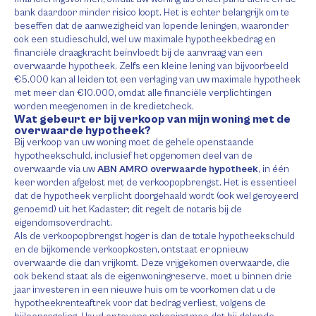
bank daardoor minder risico loopt. Het is echter belangrijk om te
beseffen dat de aanwezigheid van lopende leningen, waaronder
ook een studieschuld, wel uw maximale hypotheekbedrag en
financiële draagkracht beïnvloedt bij de aanvraag van een
overwaarde hypotheek. Zelfs een kleine lening van bijvoorbeeld
€5.000 kan al leiden tot een verlaging van uw maximale hypotheek
met meer dan €10.000, omdat alle financiële verplichtingen
worden meegenomen in de kredietcheck.
Wat gebeurt er bij verkoop van mijn woning met de
overwaarde hypotheek?
Bij verkoop van uw woning moet de gehele openstaande
hypotheekschuld, inclusief het opgenomen deel van de
overwaarde via uw
ABN AMRO overwaarde hypotheek
, in één
keer worden afgelost met de verkoopopbrengst. Het is essentieel
dat de hypotheek verplicht doorgehaald wordt (ook wel geroyeerd
genoemd) uit het Kadaster; dit regelt de notaris bij de
eigendomsoverdracht.
Als de verkoopopbrengst hoger is dan de totale hypotheekschuld
en de bijkomende verkoopkosten, ontstaat er opnieuw
overwaarde die dan vrijkomt. Deze vrijgekomen overwaarde, die
ook bekend staat als de eigenwoningreserve, moet u binnen drie
jaar investeren in een nieuwe huis om te voorkomen dat u de
hypotheekrenteaftrek voor dat bedrag verliest, volgens de