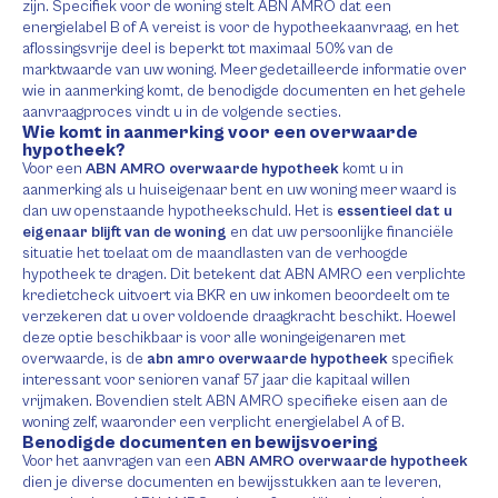
zijn. Specifiek voor de woning stelt ABN AMRO dat een
energielabel B of A vereist is voor de hypotheekaanvraag, en het
aflossingsvrije deel is beperkt tot maximaal 50% van de
marktwaarde van uw woning. Meer gedetailleerde informatie over
wie in aanmerking komt, de benodigde documenten en het gehele
aanvraagproces vindt u in de volgende secties.
Wie komt in aanmerking voor een overwaarde
hypotheek?
Voor een
ABN AMRO overwaarde hypotheek
komt u in
aanmerking als u huiseigenaar bent en uw woning meer waard is
dan uw openstaande hypotheekschuld. Het is
essentieel dat u
eigenaar blijft van de woning
en dat uw persoonlijke financiële
situatie het toelaat om de maandlasten van de verhoogde
hypotheek te dragen. Dit betekent dat ABN AMRO een verplichte
kredietcheck uitvoert via BKR en uw inkomen beoordeelt om te
verzekeren dat u over voldoende draagkracht beschikt. Hoewel
deze optie beschikbaar is voor alle woningeigenaren met
overwaarde, is de
abn amro overwaarde hypotheek
specifiek
interessant voor senioren vanaf 57 jaar die kapitaal willen
vrijmaken. Bovendien stelt ABN AMRO specifieke eisen aan de
woning zelf, waaronder een verplicht energielabel A of B.
Benodigde documenten en bewijsvoering
Voor het aanvragen van een
ABN AMRO overwaarde hypotheek
dien je diverse documenten en bewijsstukken aan te leveren,