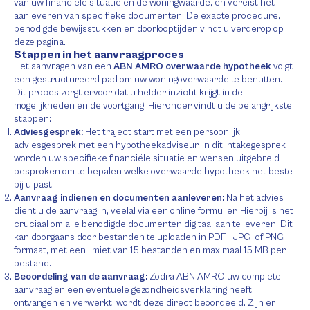
van uw financiële situatie en de woningwaarde, en vereist het
aanleveren van specifieke documenten. De exacte procedure,
benodigde bewijsstukken en doorlooptijden vindt u verderop op
deze pagina.
Stappen in het aanvraagproces
Het aanvragen van een
ABN AMRO overwaarde hypotheek
volgt
een gestructureerd pad om uw woningoverwaarde te benutten.
Dit proces zorgt ervoor dat u helder inzicht krijgt in de
mogelijkheden en de voortgang. Hieronder vindt u de belangrijkste
stappen:
Adviesgesprek:
Het traject start met een persoonlijk
adviesgesprek met een hypotheekadviseur. In dit intakegesprek
worden uw specifieke financiële situatie en wensen uitgebreid
besproken om te bepalen welke overwaarde hypotheek het beste
bij u past.
Aanvraag indienen en documenten aanleveren:
Na het advies
dient u de aanvraag in, veelal via een online formulier. Hierbij is het
cruciaal om alle benodigde documenten digitaal aan te leveren. Dit
kan doorgaans door bestanden te uploaden in PDF-, JPG- of PNG-
formaat, met een limiet van 15 bestanden en maximaal 15 MB per
bestand.
Beoordeling van de aanvraag:
Zodra ABN AMRO uw complete
aanvraag en een eventuele gezondheidsverklaring heeft
ontvangen en verwerkt, wordt deze direct beoordeeld. Zijn er