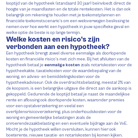
looptijd van de hypotheek (standaard 30 jaar) beïnvloedt direct de
hoogte van je maandlasten en de totale rentekosten. Het is dan ook
belangrijk om rekening te houden met je toekomstplannen en
financiële toekomstscenario’s om een weloverwogen beslissing te
nemen over hoe werkt een hypotheek in jouw specifieke geval en
welke optie de beste is op lange termijn.
Welke kosten en risico’s zijn
verbonden aan een hypotheek?
Een hypotheek brengt zowel diverse eenmalige als doorlopende
kosten en financiële risico’s met zich mee. Bij het afsluiten van de
hypotheek betaal je
eenmalige kosten
zoals notariskosten voor de
hypotheekakte, taxatiekosten voor de waardebepaling van de
woning, en advies- en bemiddelingskosten voor de
hypotheekadviseur. Ook de overdrachtsbelasting, meestal 2% van
de koopsom, is een belangrijke uitgave die direct aan de aankoop is
gekoppeld. Gedurende de looptijd betaal je naast de maandelijkse
rente en aflossing ook doorlopende kosten, waaronder premies
voor een opstalverzekering en veelal een
overlijdensrisicoverzekering, plus onderhoudskosten voor de
woning en gemeentelijke belastingen zoals de
onroerendezaakbelasting en een eventuele bijdrage aan de VvE.
Mocht je de hypotheek willen oversluiten, kunnen hier ook
boeterente, nieuwe taxatie- en notariskosten bij komen kijken.