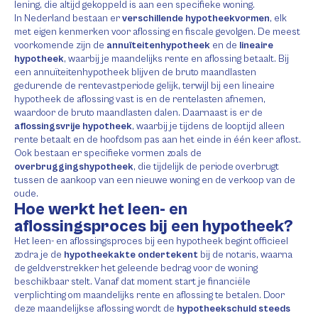
lening, die altijd gekoppeld is aan een specifieke woning.
In Nederland bestaan er
verschillende hypotheekvormen
, elk
met eigen kenmerken voor aflossing en fiscale gevolgen. De meest
voorkomende zijn de
annuïteitenhypotheek
en de
lineaire
hypotheek
, waarbij je maandelijks rente en aflossing betaalt. Bij
een annuïteitenhypotheek blijven de bruto maandlasten
gedurende de rentevastperiode gelijk, terwijl bij een lineaire
hypotheek de aflossing vast is en de rentelasten afnemen,
waardoor de bruto maandlasten dalen. Daarnaast is er de
aflossingsvrije hypotheek
, waarbij je tijdens de looptijd alleen
rente betaalt en de hoofdsom pas aan het einde in één keer aflost.
Ook bestaan er specifieke vormen zoals de
overbruggingshypotheek
, die tijdelijk de periode overbrugt
tussen de aankoop van een nieuwe woning en de verkoop van de
oude.
Hoe werkt het leen- en
aflossingsproces bij een hypotheek?
Het leen- en aflossingsproces bij een hypotheek begint officieel
zodra je de
hypotheekakte ondertekent
bij de notaris, waarna
de geldverstrekker het geleende bedrag voor de woning
beschikbaar stelt. Vanaf dat moment start je financiële
verplichting om maandelijks rente en aflossing te betalen. Door
deze maandelijkse aflossing wordt de
hypotheekschuld steeds