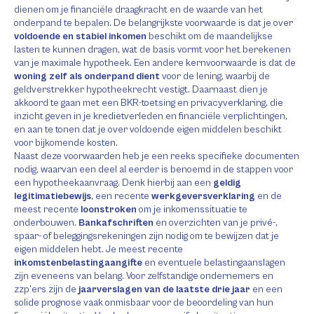
dienen om je financiële draagkracht en de waarde van het
onderpand te bepalen. De belangrijkste voorwaarde is dat je over
voldoende en stabiel inkomen
beschikt om de maandelijkse
lasten te kunnen dragen, wat de basis vormt voor het berekenen
van je maximale hypotheek. Een andere kernvoorwaarde is dat de
woning zelf als onderpand dient
voor de lening, waarbij de
geldverstrekker hypotheekrecht vestigt. Daarnaast dien je
akkoord te gaan met een BKR-toetsing en privacyverklaring, die
inzicht geven in je kredietverleden en financiële verplichtingen,
en aan te tonen dat je over voldoende eigen middelen beschikt
voor bijkomende kosten.
Naast deze voorwaarden heb je een reeks specifieke documenten
nodig, waarvan een deel al eerder is benoemd in de stappen voor
een hypotheekaanvraag. Denk hierbij aan een
geldig
legitimatiebewijs
, een recente
werkgeversverklaring
en de
meest recente
loonstroken
om je inkomenssituatie te
onderbouwen.
Bankafschriften
en overzichten van je privé-,
spaar- of beleggingsrekeningen zijn nodig om te bewijzen dat je
eigen middelen hebt. Je meest recente
inkomstenbelastingaangifte
en eventuele belastingaanslagen
zijn eveneens van belang. Voor zelfstandige ondernemers en
zzp’ers zijn de
jaarverslagen van de laatste drie jaar
en een
solide prognose vaak onmisbaar voor de beoordeling van hun