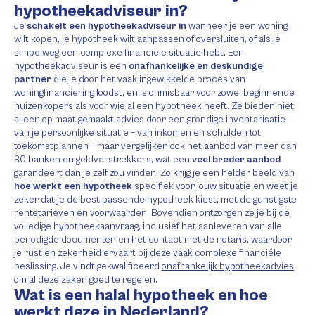
hypotheekadviseur in?
Je
schakelt een hypotheekadviseur in
wanneer je een woning
wilt kopen, je hypotheek wilt aanpassen of oversluiten, of als je
simpelweg een complexe financiële situatie hebt. Een
hypotheekadviseur is een
onafhankelijke en deskundige
partner
die je door het vaak ingewikkelde proces van
woningfinanciering loodst, en is onmisbaar voor zowel beginnende
huizenkopers als voor wie al een hypotheek heeft. Ze bieden niet
alleen op maat gemaakt advies door een grondige inventarisatie
van je persoonlijke situatie – van inkomen en schulden tot
toekomstplannen – maar vergelijken ook het aanbod van meer dan
30 banken en geldverstrekkers, wat een
veel breder aanbod
garandeert dan je zelf zou vinden. Zo krijg je een helder beeld van
hoe werkt een hypotheek
specifiek voor jouw situatie en weet je
zeker dat je de best passende hypotheek kiest, met de gunstigste
rentetarieven en voorwaarden. Bovendien ontzorgen ze je bij de
volledige hypotheekaanvraag, inclusief het aanleveren van alle
benodigde documenten en het contact met de notaris, waardoor
je rust en zekerheid ervaart bij deze vaak complexe financiële
beslissing. Je vindt gekwalificeerd
onafhankelijk hypotheekadvies
om al deze zaken goed te regelen.
Wat is een halal hypotheek en hoe
werkt deze in Nederland?