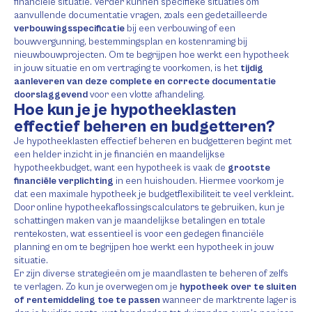
financiële situatie. Verder kunnen specifieke situaties om
aanvullende documentatie vragen, zoals een gedetailleerde
verbouwingsspecificatie
bij een verbouwing of een
bouwvergunning, bestemmingsplan en kostenraming bij
nieuwbouwprojecten. Om te begrijpen hoe werkt een hypotheek
in jouw situatie en om vertraging te voorkomen, is het
tijdig
aanleveren van deze complete en correcte documentatie
doorslaggevend
voor een vlotte afhandeling.
Hoe kun je je hypotheeklasten
effectief beheren en budgetteren?
Je hypotheeklasten effectief beheren en budgetteren begint met
een helder inzicht in je financiën en maandelijkse
hypotheekbudget, want een hypotheek is vaak de
grootste
financiële verplichting
in een huishouden. Hiermee voorkom je
dat een maximale hypotheek je budgetflexibiliteit te veel verkleint.
Door online hypotheekaflossingscalculators te gebruiken, kun je
schattingen maken van je maandelijkse betalingen en totale
rentekosten, wat essentieel is voor een gedegen financiële
planning en om te begrijpen hoe werkt een hypotheek in jouw
situatie.
Er zijn diverse strategieën om je maandlasten te beheren of zelfs
te verlagen. Zo kun je overwegen om je
hypotheek over te sluiten
of rentemiddeling toe te passen
wanneer de marktrente lager is