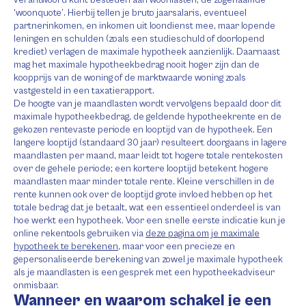
verantwoord kunt besteden aan woonlasten, de zogenaamde
‘woonquote’. Hierbij tellen je bruto jaarsalaris, eventueel
partnerinkomen, en inkomen uit loondienst mee, maar lopende
leningen en schulden (zoals een studieschuld of doorlopend
krediet) verlagen de maximale hypotheek aanzienlijk. Daarnaast
mag het maximale hypotheekbedrag nooit hoger zijn dan de
koopprijs van de woning of de marktwaarde woning zoals
vastgesteld in een taxatierapport.
De hoogte van je maandlasten wordt vervolgens bepaald door dit
maximale hypotheekbedrag, de geldende hypotheekrente en de
gekozen rentevaste periode en looptijd van de hypotheek. Een
langere looptijd (standaard 30 jaar) resulteert doorgaans in lagere
maandlasten per maand, maar leidt tot hogere totale rentekosten
over de gehele periode; een kortere looptijd betekent hogere
maandlasten maar minder totale rente. Kleine verschillen in de
rente kunnen ook over de looptijd grote invloed hebben op het
totale bedrag dat je betaalt, wat een essentieel onderdeel is van
hoe werkt een hypotheek. Voor een snelle eerste indicatie kun je
online rekentools gebruiken via
deze pagina om je maximale
hypotheek te berekenen
, maar voor een precieze en
gepersonaliseerde berekening van zowel je maximale hypotheek
als je maandlasten is een gesprek met een hypotheekadviseur
onmisbaar.
Wanneer en waarom schakel je een