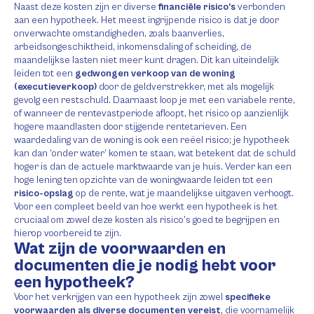
Naast deze kosten zijn er diverse
financiële risico’s
verbonden
aan een hypotheek. Het meest ingrijpende risico is dat je door
onverwachte omstandigheden, zoals baanverlies,
arbeidsongeschiktheid, inkomensdaling of scheiding, de
maandelijkse lasten niet meer kunt dragen. Dit kan uiteindelijk
leiden tot een
gedwongen verkoop van de woning
(executieverkoop)
door de geldverstrekker, met als mogelijk
gevolg een restschuld. Daarnaast loop je met een variabele rente,
of wanneer de rentevastperiode afloopt, het risico op aanzienlijk
hogere maandlasten door stijgende rentetarieven. Een
waardedaling van de woning is ook een reëel risico; je hypotheek
kan dan ‘onder water’ komen te staan, wat betekent dat de schuld
hoger is dan de actuele marktwaarde van je huis. Verder kan een
hoge lening ten opzichte van de woningwaarde leiden tot een
risico-opslag
op de rente, wat je maandelijkse uitgaven verhoogt.
Voor een compleet beeld van hoe werkt een hypotheek is het
cruciaal om zowel deze kosten als risico’s goed te begrijpen en
hierop voorbereid te zijn.
Wat zijn de voorwaarden en
documenten die je nodig hebt voor
een hypotheek?
Voor het verkrijgen van een hypotheek zijn zowel
specifieke
voorwaarden als diverse documenten vereist
, die voornamelijk