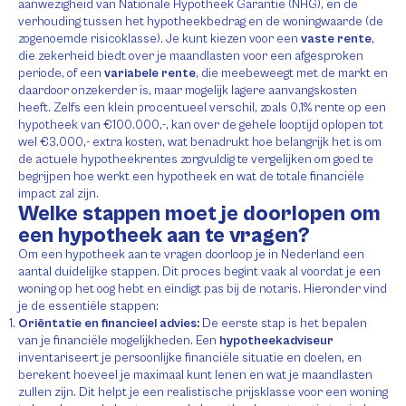
aanwezigheid van Nationale Hypotheek Garantie (NHG), en de
verhouding tussen het hypotheekbedrag en de woningwaarde (de
zogenoemde risicoklasse). Je kunt kiezen voor een
vaste rente
,
die zekerheid biedt over je maandlasten voor een afgesproken
periode, of een
variabele rente
, die meebeweegt met de markt en
daardoor onzekerder is, maar mogelijk lagere aanvangskosten
heeft. Zelfs een klein procentueel verschil, zoals 0,1% rente op een
hypotheek van €100.000,-, kan over de gehele looptijd oplopen tot
wel €3.000,- extra kosten, wat benadrukt hoe belangrijk het is om
de actuele hypotheekrentes zorgvuldig te vergelijken om goed te
begrijpen hoe werkt een hypotheek en wat de totale financiële
impact zal zijn.
Welke stappen moet je doorlopen om
een hypotheek aan te vragen?
Om een hypotheek aan te vragen doorloop je in Nederland een
aantal duidelijke stappen. Dit proces begint vaak al voordat je een
woning op het oog hebt en eindigt pas bij de notaris. Hieronder vind
je de essentiële stappen:
Oriëntatie en financieel advies:
De eerste stap is het bepalen
van je financiële mogelijkheden. Een
hypotheekadviseur
inventariseert je persoonlijke financiële situatie en doelen, en
berekent hoeveel je maximaal kunt lenen en wat je maandlasten
zullen zijn. Dit helpt je een realistische prijsklasse voor een woning