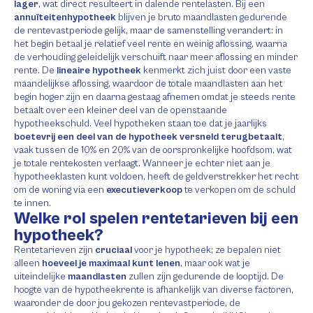
lager
, wat direct resulteert in dalende rentelasten. Bij een
annuïteitenhypotheek
blijven je bruto maandlasten gedurende
de rentevastperiode gelijk, maar de samenstelling verandert: in
het begin betaal je relatief veel rente en weinig aflossing, waarna
de verhouding geleidelijk verschuift naar meer aflossing en minder
rente. De
lineaire hypotheek
kenmerkt zich juist door een vaste
maandelijkse aflossing, waardoor de totale maandlasten aan het
begin hoger zijn en daarna gestaag afnemen omdat je steeds rente
betaalt over een kleiner deel van de openstaande
hypotheekschuld. Veel hypotheken staan toe dat je jaarlijks
boetevrij een deel van de hypotheek versneld terugbetaalt
,
vaak tussen de 10% en 20% van de oorspronkelijke hoofdsom, wat
je totale rentekosten verlaagt. Wanneer je echter niet aan je
hypotheeklasten kunt voldoen, heeft de geldverstrekker het recht
om de woning via een
executieverkoop
te verkopen om de schuld
te innen.
Welke rol spelen rentetarieven bij een
hypotheek?
Rentetarieven zijn
cruciaal
voor je hypotheek; ze bepalen niet
alleen
hoeveel je maximaal kunt lenen
, maar ook wat je
uiteindelijke
maandlasten
zullen zijn gedurende de looptijd. De
hoogte van de hypotheekrente is afhankelijk van diverse factoren,
waaronder de door jou gekozen rentevastperiode, de