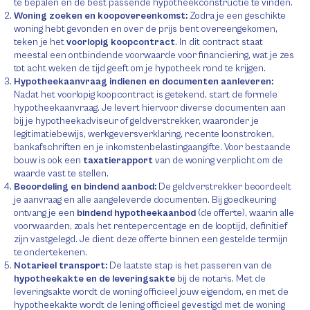
te bepalen en de best passende hypotheekconstructie te vinden.
Woning zoeken en koopovereenkomst:
Zodra je een geschikte
woning hebt gevonden en over de prijs bent overeengekomen,
teken je het
voorlopig koopcontract
. In dit contract staat
meestal een ontbindende voorwaarde voor financiering, wat je zes
tot acht weken de tijd geeft om je hypotheek rond te krijgen.
Hypotheekaanvraag indienen en documenten aanleveren:
Nadat het voorlopig koopcontract is getekend, start de formele
hypotheekaanvraag. Je levert hiervoor diverse documenten aan
bij je hypotheekadviseur of geldverstrekker, waaronder je
legitimatiebewijs, werkgeversverklaring, recente loonstroken,
bankafschriften en je inkomstenbelastingaangifte. Voor bestaande
bouw is ook een
taxatierapport
van de woning verplicht om de
waarde vast te stellen.
Beoordeling en bindend aanbod:
De geldverstrekker beoordeelt
je aanvraag en alle aangeleverde documenten. Bij goedkeuring
ontvang je een
bindend hypotheekaanbod
(de offerte), waarin alle
voorwaarden, zoals het rentepercentage en de looptijd, definitief
zijn vastgelegd. Je dient deze offerte binnen een gestelde termijn
te ondertekenen.
Notarieel transport:
De laatste stap is het passeren van de
hypotheekakte en de leveringsakte
bij de notaris. Met de
leveringsakte wordt de woning officieel jouw eigendom, en met de
hypotheekakte wordt de lening officieel gevestigd met de woning