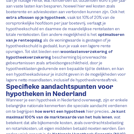
dan je huidige rente, wat honderden tot duizenden euro’s per jaar
aan vaste lasten kan besparen, hoewel hier wel kosten zoals
boeterente en advieskosten aan verbonden kunnen zijn. Ook het
extra aflossen op je hypotheek
, vaak tot 10% of 20% van de
oorspronkelijke hoofdsom per jaar boetevrij, verlaagt je
hypotheekschuld en daarmee de maandelijkse rentelasten en
totale rentekosten. Een andere mogelijkheid is het
optimaliseren
van je renteopslag
als de woningwaarde is gestegen of je
hypotheekschuld is gedaald, kun je vaak een lagere rente
opvragen. Tot slot bieden een
woonlastenverzekering of
hypotheekverzekering
bescherming bij onverwachte
gebeurtenissen zoals arbeidsongeschiktheid, door je
hypotheeklasten gedurende een bepaalde tijd te dekken, en kan
een hypotheekadviseur je inzicht geven in de mogelijkheden voor
lagere netto maandlasten, inclusief de hypotheekrenteaftrek.
Specifieke aandachtspunten voor
hypotheken in Nederland
Wanneer je een hypotheek in Nederland overweegt, zijn er enkele
belangrijke nationale kenmerken die speciale aandacht verdienen
om te begrijpen
hoe werkt een hypotheek
hier precies.
Je kunt
maximaal 100% van de marktwaarde van het huis lenen
, wat
betekent dat alle bijkomende kosten, zoals overdrachtsbelasting
en notariskosten, uit eigen middelen betaald moeten worden. Een