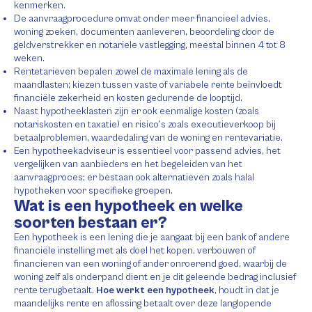
kenmerken.
De aanvraagprocedure omvat onder meer financieel advies,
woning zoeken, documenten aanleveren, beoordeling door de
geldverstrekker en notariele vastlegging, meestal binnen 4 tot 8
weken.
Rentetarieven bepalen zowel de maximale lening als de
maandlasten; kiezen tussen vaste of variabele rente beïnvloedt
financiële zekerheid en kosten gedurende de looptijd.
Naast hypotheeklasten zijn er ook eenmalige kosten (zoals
notariskosten en taxatie) en risico’s zoals executieverkoop bij
betaalproblemen, waardedaling van de woning en rentevariatie.
Een hypotheekadviseur is essentieel voor passend advies, het
vergelijken van aanbieders en het begeleiden van het
aanvraagproces; er bestaan ook alternatieven zoals halal
hypotheken voor specifieke groepen.
Wat is een hypotheek en welke
soorten bestaan er?
Een hypotheek is een lening die je aangaat bij een bank of andere
financiële instelling met als doel het kopen, verbouwen of
financieren van een woning of ander onroerend goed, waarbij de
woning zelf als onderpand dient en je dit geleende bedrag inclusief
rente terugbetaalt.
Hoe werkt een hypotheek
, houdt in dat je
maandelijks rente en aflossing betaalt over deze langlopende