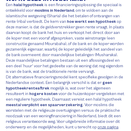
Een
halal hypotheek
is een financieringsoplossing die speciaal is
ontwikkeld voor
moslims in Nederland
, om te voldoen aan de
islamitische wetgeving (Sharia) die het betalen of ontvangen van
rente (riba) verbiedt. De kern van
hoe werkt een hypotheek
op
deze manier, is dat de geldverstrekker geen rente vraagt. In plaats
daarvan koopt de bank het huis en verkoopt het direct door aan
de koper met een vooraf afgesproken, vaste winstmarge (een
constructie genaamd Mourabaha), of de bank en de koper worden
gezamenlijk eigenaar, waarbij de koper geleidelijk het aandeel van
de bank overneemt door maandelijkse betalingen (Musharaka).
Deze maandelijkse betalingen bestaan uit een aflossingsdeel en
een deel ‘huur’ voor het gedeelte van de woning dat nog eigendom
is van de bank, wat de traditionele rente vervangt.
Dit alternatieve financieringsmodel kent specifieke gevolgen in de
Nederlandse context. Een belangrijk verschil is dat er
geen
hypotheekrenteaftrek
mogelijk is, wat over het algemeen
resulteert in
hogere kosten
voor de huizenkoper vergeleken met
een reguliere hypotheek. Daarnaast vereist een halal hypotheek
meestal verplicht een spaarverzekering
. Voor moslims die
worstelen met de religieuze overtuigingen versus de praktische
noodzaak van een woningfinanciering in Nederland, biedt dit een
religieus verantwoorde weg. Voor uitgebreide informatie over dit
onderwerp en de mogelijkheden, kunt u terecht op
onze pagina