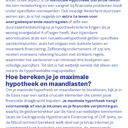
ander uniek aspect is de
Nationale Hypotheek Garantie (NHG)
,
die een rentekorting en een vangnet bij financiële problemen biedt
onder specifieke voorwaarden. Ook moedigt Nederland duurzaam
wonen aan; zo is het mogelijk om
extra te lenen voor
energiebesparende maatregelen
of zelfs een
duurzaamheidskorting op je hypotheekrente te krijgen als je
woning energielabel A of hoger heeft. Voor bijzondere
woonsituaties zoals een nieuwbouwhypotheek gelden specifieke
aandachtspunten, zoals het omgaan met dubbele lasten en
meerwerk financiering. Zelfstandig ondernemers, of zzp’ers,
moeten eveneens rekening houden met striktere regels,
waaronder het aanleveren van minimaal drie boekjaren aan
volledige jaarcijfers. Tot slot is het wettelijk vereist dat alleen een
notaris de hypotheekakte mag opstellen.
Hoe bereken je je maximale
hypotheek en maandlasten?
Om je maximale hypotheek en maandlasten te berekenen, kijk je in
de basis naar een aantal cruciale elementen die samen jouw
financiële draagkracht bepalen.
Je maximale hypotheek hangt
voornamelijk af van je inkomen en je financiële verplichtingen
,
waarbij de geldverstrekker aan de hand van wettelijke leennormen
(zoals de Gedragscode Hypothecaire Financiering, of CHF toets, en
de Nibud-normen) berekent welk deel van je bruto inkomen je