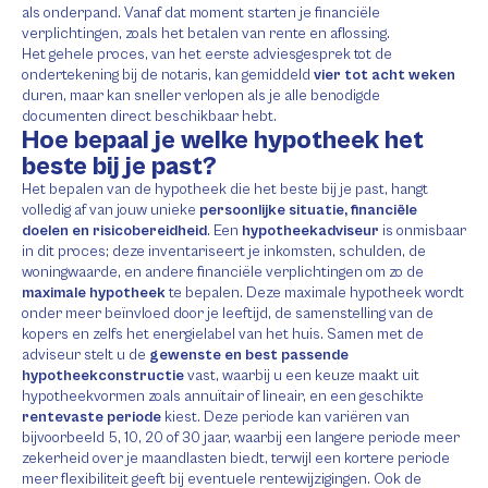
als onderpand. Vanaf dat moment starten je financiële
verplichtingen, zoals het betalen van rente en aflossing.
Het gehele proces, van het eerste adviesgesprek tot de
ondertekening bij de notaris, kan gemiddeld
vier tot acht weken
duren, maar kan sneller verlopen als je alle benodigde
documenten direct beschikbaar hebt.
Hoe bepaal je welke hypotheek het
beste bij je past?
Het bepalen van de hypotheek die het beste bij je past, hangt
volledig af van jouw unieke
persoonlijke situatie, financiële
doelen en risicobereidheid
. Een
hypotheekadviseur
is onmisbaar
in dit proces; deze inventariseert je inkomsten, schulden, de
woningwaarde, en andere financiële verplichtingen om zo de
maximale hypotheek
te bepalen. Deze maximale hypotheek wordt
onder meer beïnvloed door je leeftijd, de samenstelling van de
kopers en zelfs het energielabel van het huis. Samen met de
adviseur stelt u de
gewenste en best passende
hypotheekconstructie
vast, waarbij u een keuze maakt uit
hypotheekvormen zoals annuïtair of lineair, en een geschikte
rentevaste periode
kiest. Deze periode kan variëren van
bijvoorbeeld 5, 10, 20 of 30 jaar, waarbij een langere periode meer
zekerheid over je maandlasten biedt, terwijl een kortere periode
meer flexibiliteit geeft bij eventuele rentewijzigingen. Ook de