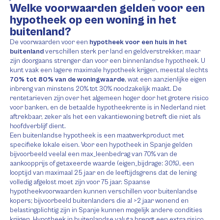
Welke voorwaarden gelden voor een
hypotheek op een woning in het
buitenland?
De voorwaarden voor een
hypotheek voor een huis in het
buitenland
verschillen sterk per land en geldverstrekker, maar
zijn doorgaans strenger dan voor een binnenlandse hypotheek. U
kunt vaak een lagere maximale hypotheek krijgen, meestal slechts
70% tot 80% van de woningwaarde
, wat een aanzienlijke eigen
inbreng van minstens 20% tot 30% noodzakelijk maakt. De
rentetarieven zijn over het algemeen hoger door het grotere risico
voor banken, en de betaalde hypotheekrente is in Nederland niet
aftrekbaar, zeker als het een vakantiewoning betreft die niet als
hoofdverblijf dient.
Een buitenlandse hypotheek is een maatwerkproduct met
specifieke lokale eisen. Voor een hypotheek in Spanje gelden
bijvoorbeeld veelal een max_leenbedrag van 70% van de
aankoopprijs of getaxeerde waarde (eigen_bijdrage: 30%), een
looptijd van maximaal 25 jaar en de leeftijdsgrens dat de lening
volledig afgelost moet zijn voor 75 jaar. Spaanse
hypotheekvoorwaarden kunnen verschillen voor buitenlandse
kopers; bijvoorbeeld buitenlanders die al >2 jaar wonend en
belastingplichtig zijn in Spanje kunnen mogelijk andere condities
krijgen. Hypotheek in buitenlandse valuta brengt een extra risico