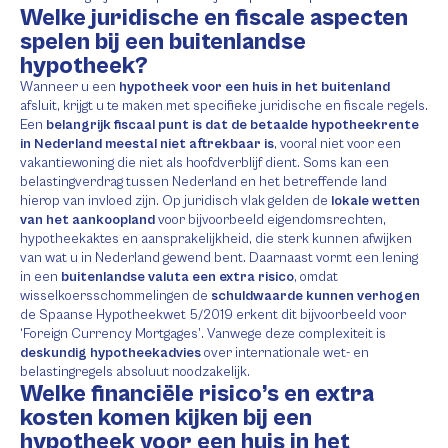
Welke juridische en fiscale aspecten
spelen bij een buitenlandse
hypotheek?
Wanneer u een
hypotheek voor een huis in het buitenland
afsluit, krijgt u te maken met specifieke juridische en fiscale regels.
Een
belangrijk fiscaal punt is dat de betaalde hypotheekrente
in Nederland meestal niet aftrekbaar is
, vooral niet voor een
vakantiewoning die niet als hoofdverblijf dient. Soms kan een
belastingverdrag tussen Nederland en het betreffende land
hierop van invloed zijn. Op juridisch vlak gelden de
lokale wetten
van het aankoopland
voor bijvoorbeeld eigendomsrechten,
hypotheekaktes en aansprakelijkheid, die sterk kunnen afwijken
van wat u in Nederland gewend bent. Daarnaast vormt een lening
in een
buitenlandse valuta een extra risico
, omdat
wisselkoersschommelingen de
schuldwaarde kunnen verhogen
de Spaanse Hypotheekwet 5/2019 erkent dit bijvoorbeeld voor
‘Foreign Currency Mortgages’. Vanwege deze complexiteit is
deskundig hypotheekadvies
over internationale wet- en
belastingregels absoluut noodzakelijk.
Welke financiële risico’s en extra
kosten komen kijken bij een
hypotheek voor een huis in het