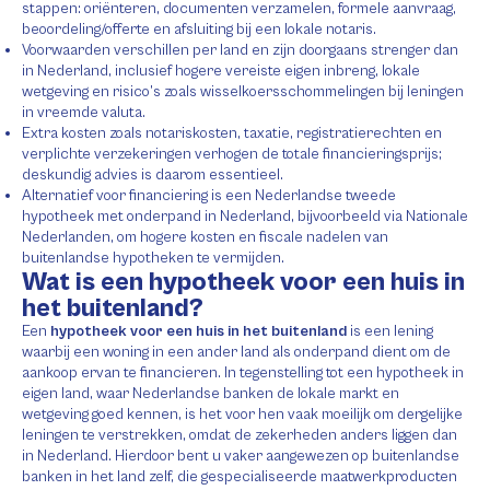
stappen: oriënteren, documenten verzamelen, formele aanvraag,
beoordeling/offerte en afsluiting bij een lokale notaris.
Voorwaarden verschillen per land en zijn doorgaans strenger dan
in Nederland, inclusief hogere vereiste eigen inbreng, lokale
wetgeving en risico’s zoals wisselkoersschommelingen bij leningen
in vreemde valuta.
Extra kosten zoals notariskosten, taxatie, registratierechten en
verplichte verzekeringen verhogen de totale financieringsprijs;
deskundig advies is daarom essentieel.
Alternatief voor financiering is een Nederlandse tweede
hypotheek met onderpand in Nederland, bijvoorbeeld via Nationale
Nederlanden, om hogere kosten en fiscale nadelen van
buitenlandse hypotheken te vermijden.
Wat is een hypotheek voor een huis in
het buitenland?
Een
hypotheek voor een huis in het buitenland
is een lening
waarbij een woning in een ander land als onderpand dient om de
aankoop ervan te financieren. In tegenstelling tot een hypotheek in
eigen land, waar Nederlandse banken de lokale markt en
wetgeving goed kennen, is het voor hen vaak moeilijk om dergelijke
leningen te verstrekken, omdat de zekerheden anders liggen dan
in Nederland. Hierdoor bent u vaker aangewezen op buitenlandse
banken in het land zelf, die gespecialiseerde maatwerkproducten