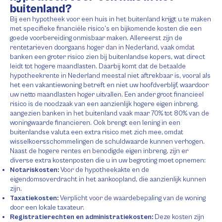
buitenland?
Bij een hypotheek voor een huis in het buitenland krijgt u te maken
met specifieke financiële risico’s en bijkomende kosten die een
goede voorbereiding onmisbaar maken. Allereerst zijn de
rentetarieven doorgaans hoger dan in Nederland, vaak omdat
banken een groter risico zien bij buitenlandse kopers, wat direct
leidt tot hogere maandlasten. Daarbij komt dat de betaalde
hypotheekrente in Nederland meestal niet aftrekbaar is, vooral als
het een vakantiewoning betreft en niet uw hoofdverblijf, waardoor
uw netto maandlasten hoger uitvallen. Een ander groot financieel
risico is de noodzaak van een aanzienlijk hogere eigen inbreng,
aangezien banken in het buitenland vaak maar 70% tot 80% van de
woningwaarde financieren. Ook brengt een lening in een
buitenlandse valuta een extra risico met zich mee, omdat
wisselkoersschommelingen de schuldwaarde kunnen verhogen.
Naast de hogere rentes en benodigde eigen inbreng, zijn er
diverse extra kostenposten die u in uw begroting moet opnemen:
Notariskosten:
Voor de hypotheekakte en de
eigendomsoverdracht in het aankoopland, die aanzienlijk kunnen
zijn.
Taxatiekosten:
Verplicht voor de waardebepaling van de woning
door een lokale taxateur.
Registratierechten en administratiekosten:
Deze kosten zijn