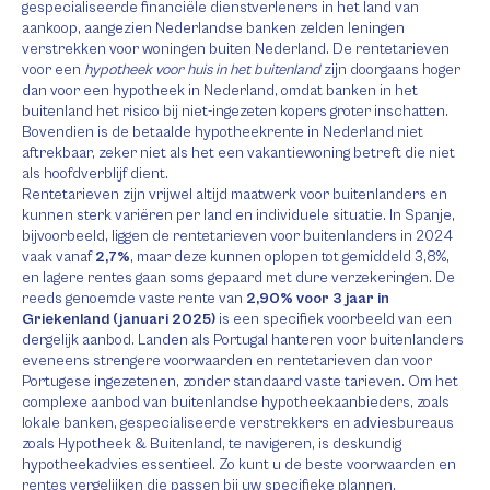
gespecialiseerde financiële dienstverleners in het land van
aankoop, aangezien Nederlandse banken zelden leningen
verstrekken voor woningen buiten Nederland. De rentetarieven
voor een
hypotheek voor huis in het buitenland
zijn doorgaans hoger
dan voor een hypotheek in Nederland, omdat banken in het
buitenland het risico bij niet-ingezeten kopers groter inschatten.
Bovendien is de betaalde hypotheekrente in Nederland niet
aftrekbaar, zeker niet als het een vakantiewoning betreft die niet
als hoofdverblijf dient.
Rentetarieven zijn vrijwel altijd maatwerk voor buitenlanders en
kunnen sterk variëren per land en individuele situatie. In Spanje,
bijvoorbeeld, liggen de rentetarieven voor buitenlanders in 2024
vaak vanaf
2,7%
, maar deze kunnen oplopen tot gemiddeld 3,8%,
en lagere rentes gaan soms gepaard met dure verzekeringen. De
reeds genoemde vaste rente van
2,90% voor 3 jaar in
Griekenland (januari 2025)
is een specifiek voorbeeld van een
dergelijk aanbod. Landen als Portugal hanteren voor buitenlanders
eveneens strengere voorwaarden en rentetarieven dan voor
Portugese ingezetenen, zonder standaard vaste tarieven. Om het
complexe aanbod van buitenlandse hypotheekaanbieders, zoals
lokale banken, gespecialiseerde verstrekkers en adviesbureaus
zoals Hypotheek & Buitenland, te navigeren, is deskundig
hypotheekadvies essentieel. Zo kunt u de beste voorwaarden en
rentes vergelijken die passen bij uw specifieke plannen.