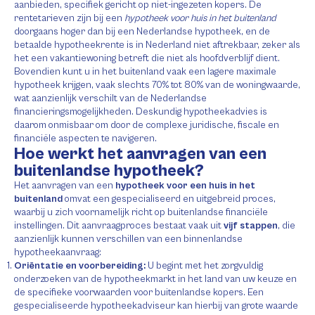
aanbieden, specifiek gericht op niet-ingezeten kopers. De
rentetarieven zijn bij een
hypotheek voor huis in het buitenland
doorgaans hoger dan bij een Nederlandse hypotheek, en de
betaalde hypotheekrente is in Nederland niet aftrekbaar, zeker als
het een vakantiewoning betreft die niet als hoofdverblijf dient.
Bovendien kunt u in het buitenland vaak een lagere maximale
hypotheek krijgen, vaak slechts 70% tot 80% van de woningwaarde,
wat aanzienlijk verschilt van de Nederlandse
financieringsmogelijkheden. Deskundig hypotheekadvies is
daarom onmisbaar om door de complexe juridische, fiscale en
financiële aspecten te navigeren.
Hoe werkt het aanvragen van een
buitenlandse hypotheek?
Het aanvragen van een
hypotheek voor een huis in het
buitenland
omvat een gespecialiseerd en uitgebreid proces,
waarbij u zich voornamelijk richt op buitenlandse financiële
instellingen. Dit aanvraagproces bestaat vaak uit
vijf stappen
, die
aanzienlijk kunnen verschillen van een binnenlandse
hypotheekaanvraag:
Oriëntatie en voorbereiding:
U begint met het zorgvuldig
onderzoeken van de hypotheekmarkt in het land van uw keuze en
de specifieke voorwaarden voor buitenlandse kopers. Een
gespecialiseerde hypotheekadviseur kan hierbij van grote waarde