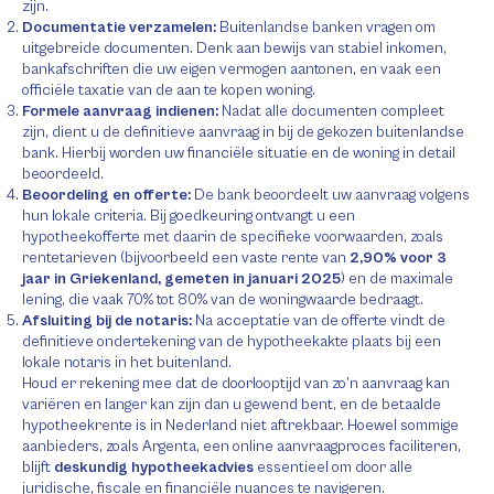
zijn.
Documentatie verzamelen:
Buitenlandse banken vragen om
uitgebreide documenten. Denk aan bewijs van stabiel inkomen,
bankafschriften die uw eigen vermogen aantonen, en vaak een
officiële taxatie van de aan te kopen woning.
Formele aanvraag indienen:
Nadat alle documenten compleet
zijn, dient u de definitieve aanvraag in bij de gekozen buitenlandse
bank. Hierbij worden uw financiële situatie en de woning in detail
beoordeeld.
Beoordeling en offerte:
De bank beoordeelt uw aanvraag volgens
hun lokale criteria. Bij goedkeuring ontvangt u een
hypotheekofferte met daarin de specifieke voorwaarden, zoals
rentetarieven (bijvoorbeeld een vaste rente van
2,90% voor 3
jaar in Griekenland, gemeten in januari 2025
) en de maximale
lening, die vaak 70% tot 80% van de woningwaarde bedraagt.
Afsluiting bij de notaris:
Na acceptatie van de offerte vindt de
definitieve ondertekening van de hypotheekakte plaats bij een
lokale notaris in het buitenland.
Houd er rekening mee dat de doorlooptijd van zo’n aanvraag kan
variëren en langer kan zijn dan u gewend bent, en de betaalde
hypotheekrente is in Nederland niet aftrekbaar. Hoewel sommige
aanbieders, zoals Argenta, een online aanvraagproces faciliteren,
blijft
deskundig hypotheekadvies
essentieel om door alle
juridische, fiscale en financiële nuances te navigeren.