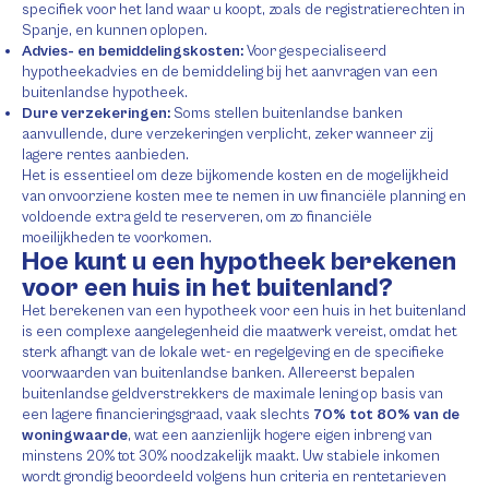
specifiek voor het land waar u koopt, zoals de registratierechten in
Spanje, en kunnen oplopen.
Advies- en bemiddelingskosten:
Voor gespecialiseerd
hypotheekadvies en de bemiddeling bij het aanvragen van een
buitenlandse hypotheek.
Dure verzekeringen:
Soms stellen buitenlandse banken
aanvullende, dure verzekeringen verplicht, zeker wanneer zij
lagere rentes aanbieden.
Het is essentieel om deze bijkomende kosten en de mogelijkheid
van onvoorziene kosten mee te nemen in uw financiële planning en
voldoende extra geld te reserveren, om zo financiële
moeilijkheden te voorkomen.
Hoe kunt u een hypotheek berekenen
voor een huis in het buitenland?
Het berekenen van een hypotheek voor een huis in het buitenland
is een complexe aangelegenheid die maatwerk vereist, omdat het
sterk afhangt van de lokale wet- en regelgeving en de specifieke
voorwaarden van buitenlandse banken. Allereerst bepalen
buitenlandse geldverstrekkers de maximale lening op basis van
een lagere financieringsgraad, vaak slechts
70% tot 80% van de
woningwaarde
, wat een aanzienlijk hogere eigen inbreng van
minstens 20% tot 30% noodzakelijk maakt. Uw stabiele inkomen
wordt grondig beoordeeld volgens hun criteria en rentetarieven