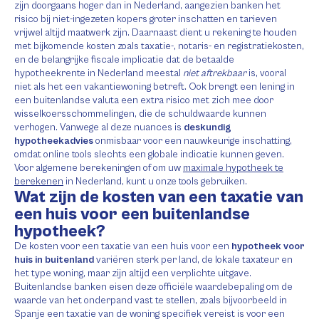
zijn doorgaans hoger dan in Nederland, aangezien banken het
risico bij niet-ingezeten kopers groter inschatten en tarieven
vrijwel altijd maatwerk zijn. Daarnaast dient u rekening te houden
met bijkomende kosten zoals taxatie-, notaris- en registratiekosten,
en de belangrijke fiscale implicatie dat de betaalde
hypotheekrente in Nederland meestal
niet aftrekbaar
is, vooral
niet als het een vakantiewoning betreft. Ook brengt een lening in
een buitenlandse valuta een extra risico met zich mee door
wisselkoersschommelingen, die de schuldwaarde kunnen
verhogen. Vanwege al deze nuances is
deskundig
hypotheekadvies
onmisbaar voor een nauwkeurige inschatting,
omdat online tools slechts een globale indicatie kunnen geven.
Voor algemene berekeningen of om uw
maximale hypotheek te
berekenen
in Nederland, kunt u onze tools gebruiken.
Wat zijn de kosten van een taxatie van
een huis voor een buitenlandse
hypotheek?
De kosten voor een taxatie van een huis voor een
hypotheek voor
huis in buitenland
variëren sterk per land, de lokale taxateur en
het type woning, maar zijn altijd een verplichte uitgave.
Buitenlandse banken eisen deze officiële waardebepaling om de
waarde van het onderpand vast te stellen, zoals bijvoorbeeld in
Spanje een taxatie van de woning specifiek vereist is voor een