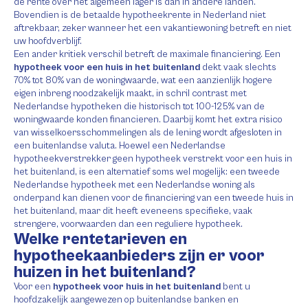
de rente over het algemeen lager is dan in andere landen.
Bovendien is de betaalde hypotheekrente in Nederland niet
aftrekbaar, zeker wanneer het een vakantiewoning betreft en niet
uw hoofdverblijf.
Een ander kritiek verschil betreft de maximale financiering. Een
hypotheek voor een huis in het buitenland
dekt vaak slechts
70% tot 80% van de woningwaarde, wat een aanzienlijk hogere
eigen inbreng noodzakelijk maakt, in schril contrast met
Nederlandse hypotheken die historisch tot 100-125% van de
woningwaarde konden financieren. Daarbij komt het extra risico
van wisselkoersschommelingen als de lening wordt afgesloten in
een buitenlandse valuta. Hoewel een Nederlandse
hypotheekverstrekker geen hypotheek verstrekt voor een huis in
het buitenland, is een alternatief soms wel mogelijk: een tweede
Nederlandse hypotheek met een Nederlandse woning als
onderpand kan dienen voor de financiering van een tweede huis in
het buitenland, maar dit heeft eveneens specifieke, vaak
strengere, voorwaarden dan een reguliere hypotheek.
Welke rentetarieven en
hypotheekaanbieders zijn er voor
huizen in het buitenland?
Voor een
hypotheek voor huis in het buitenland
bent u
hoofdzakelijk aangewezen op buitenlandse banken en