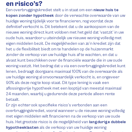
en risico’s?
Een overbruggingskrediet stelt u in staat om een
nieuw huis te
kopen zonder hypotheek
door de verwachte overwaarde van uw
huidige woning tijdelijk voor te financieren, nog voordat deze
definitief verkocht is. Dit betekent dat u de aankoopsom van de
nieuwe woning direct kunt voldoen met het geld dat ‘vastzit’ in uw
oude huis, waardoor u uiteindelijk uw nieuwe woning volledig met
eigen middelen bezit. De mogelijkheden van zo’n krediet zijn dat
het u de flexibiliteit biedt om te handelen op de huizenmarkt
zonder de verkoop van uw huidige huis af te wachten, en dat u
alvast kunt beschikken over de financiële waarde die in uw oude
woning vastzit. Het bedrag dat u via een overbruggingskrediet kunt
lenen, bedraagt doorgaans maximaal 100% van de overwaarde als
uw huidige woning al onvoorwaardelijk verkocht is, en ongeveer
90% als deze nog te koop staat. Dit type lening is vaak een
aflossingsvrije hypotheek met een looptijd van meestal maximaal
24 maanden, waarbij u gedurende deze periode alleen rente
betaalt.
Er zijn echter ook specifieke risico’s verbonden aan een
overbruggingskrediet, vooral wanneer u de nieuwe woning volledig
met eigen middelen wilt financieren na de verkoop van uw oude
huis. Het grootste risico is de mogelijkheid van
langdurige dubbele
hypotheeklasten
als de verkoop van uw huidige woning