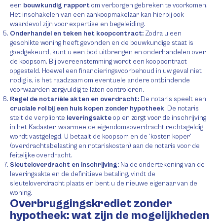
een
bouwkundig rapport
om verborgen gebreken te voorkomen.
Het inschakelen van een aankoopmakelaar kan hierbij ook
waardevol zijn voor expertise en begeleiding.
Onderhandel en teken het koopcontract:
Zodra u een
geschikte woning heeft gevonden en de bouwkundige staat is
goedgekeurd, kunt u een bod uitbrengen en onderhandelen over
de koopsom. Bij overeenstemming wordt een koopcontract
opgesteld. Hoewel een financieringsvoorbehoud in uw geval niet
nodig is, is het raadzaam om eventuele andere ontbindende
voorwaarden zorgvuldig te laten controleren.
Regel de notariële akten en overdracht:
De notaris speelt een
cruciale rol bij een huis kopen zonder hypotheek
. De notaris
stelt de verplichte
leveringsakte
op en zorgt voor de inschrijving
in het Kadaster, waarmee de eigendomsoverdracht rechtsgeldig
wordt vastgelegd. U betaalt de koopsom en de ‘kosten koper’
(overdrachtsbelasting en notariskosten) aan de notaris voor de
feitelijke overdracht.
Sleuteloverdracht en inschrijving:
Na de ondertekening van de
leveringsakte en de definitieve betaling, vindt de
sleuteloverdracht plaats en bent u de nieuwe eigenaar van de
woning.
Overbruggingskrediet zonder
hypotheek: wat zijn de mogelijkheden