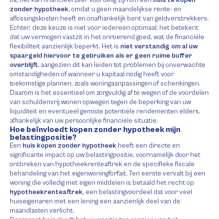
Ja, het kan financieel zeer voordelig zijn om een
huis te kopen
zonder hypotheek
, omdat u geen maandelijkse rente- en
aflossingskosten heeft en onafhankelijk bent van geldverstrekkers.
Echter, deze keuze is niet voor iedereen optimaal; het betekent
dat uw vermogen vastzit in het onroerend goed, wat de financiële
flexibiliteit aanzienlijk beperkt. Het is
niet verstandig om al uw
spaargeld hiervoor te gebruiken als er geen ruime buffer
overblijft
, aangezien dit kan leiden tot problemen bij onverwachte
omstandigheden of wanneer u kapitaal nodig heeft voor
toekomstige plannen, zoals woningaanpassingen of schenkingen.
Daarom is het essentieel om zorgvuldig af te wegen of de voordelen
van schuldenvrij wonen opwegen tegen de beperking van uw
liquiditeit en eventueel gemiste potentiële rendementen elders,
afhankelijk van uw persoonlijke financiële situatie.
Hoe beïnvloedt kopen zonder hypotheek mijn
belastingpositie?
Een
huis kopen zonder hypotheek
heeft een directe en
significante impact op uw belastingpositie, voornamelijk door het
ontbreken van hypotheekrenteaftrek en de specifieke fiscale
behandeling van het eigenwoningforfait. Ten eerste vervalt bij een
woning die volledig met eigen middelen is betaald het recht op
hypotheekrenteaftrek
, een belastingvoordeel dat voor veel
huiseigenaren met een lening een aanzienlijk deel van de
maandlasten verlicht.