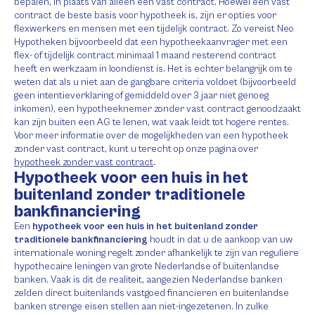
bepalen, in plaats van alleen een vast contract. Hoewel een vast
contract de beste basis voor hypotheek is, zijn er opties voor
flexwerkers en mensen met een tijdelijk contract. Zo vereist Neo
Hypotheken bijvoorbeeld dat een hypotheekaanvrager met een
flex- of tijdelijk contract minimaal 1 maand resterend contract
heeft en werkzaam in loondienst is. Het is echter belangrijk om te
weten dat als u niet aan de gangbare criteria voldoet (bijvoorbeeld
geen intentieverklaring of gemiddeld over 3 jaar niet genoeg
inkomen), een hypotheeknemer zonder vast contract genoodzaakt
kan zijn buiten een AG te lenen, wat vaak leidt tot hogere rentes.
Voor meer informatie over de mogelijkheden van een hypotheek
zonder vast contract, kunt u terecht op onze pagina over
hypotheek zonder vast contract
.
Hypotheek voor een huis in het
buitenland zonder traditionele
bankfinanciering
Een
hypotheek voor een huis in het buitenland zonder
traditionele bankfinanciering
houdt in dat u de aankoop van uw
internationale woning regelt zonder afhankelijk te zijn van reguliere
hypothecaire leningen van grote Nederlandse of buitenlandse
banken. Vaak is dit de realiteit, aangezien Nederlandse banken
zelden direct buitenlands vastgoed financieren en buitenlandse
banken strenge eisen stellen aan niet-ingezetenen. In zulke