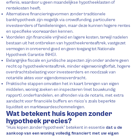
erfenis, waardoor u geen maandelijkse hypotheeklasten of
rentekosten heeft.
Alternatieve financieringsvormen zonder traditionele
bankhypotheek zijn mogelijk via crowdfunding, particuliere
investeerders of familieleningen, maar deze kunnen hogere rentes
en specifieke voorwaarden kennen.
Voordelen zijn financiële vrijheid en lagere kosten, terwijl nadelen
bestaan uit het ontbreken van hypotheekrenteaftrek, vastgezet
vermogen in onroerend goed en geen toegang tot Nationale
Hypotheek Garantie (NHG).
Belangrijke fiscale en juridische aspecten zijn onder andere geen
recht op hypotheekrenteaftrek, minder eigenwoningforfait, hogere
overdrachtsbelasting voor investeerders en noodzaak van
notariële aktes voor eigendomsoverdracht.
Praktische stappen omvatten het in kaart brengen van eigen
middelen, woning zoeken en inspecteren (met bouwkundig
rapport), onderhandelen, en afronden via de notaris, met extra
aandacht voor financiële buffers en risico’s zoals beperkte
liquiditeit en marktwaardeschommelingen.
Wat betekent huis kopen zonder
hypotheek precies?
“Huis kopen zonder hypotheek” betekent in essentie
dat u de
aankoop van een woning volledig financiert met uw eigen