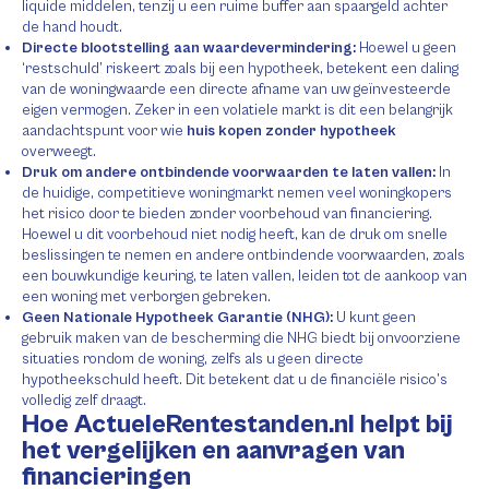
liquide middelen, tenzij u een ruime buffer aan spaargeld achter
de hand houdt.
Directe blootstelling aan waardevermindering:
Hoewel u geen
‘restschuld’ riskeert zoals bij een hypotheek, betekent een daling
van de woningwaarde een directe afname van uw geïnvesteerde
eigen vermogen. Zeker in een volatiele markt is dit een belangrijk
aandachtspunt voor wie
huis kopen zonder hypotheek
overweegt.
Druk om andere ontbindende voorwaarden te laten vallen:
In
de huidige, competitieve woningmarkt nemen veel woningkopers
het risico door te bieden zonder voorbehoud van financiering.
Hoewel u dit voorbehoud niet nodig heeft, kan de druk om snelle
beslissingen te nemen en andere ontbindende voorwaarden, zoals
een bouwkundige keuring, te laten vallen, leiden tot de aankoop van
een woning met verborgen gebreken.
Geen Nationale Hypotheek Garantie (NHG):
U kunt geen
gebruik maken van de bescherming die NHG biedt bij onvoorziene
situaties rondom de woning, zelfs als u geen directe
hypotheekschuld heeft. Dit betekent dat u de financiële risico’s
volledig zelf draagt.
Hoe ActueleRentestanden.nl helpt bij
het vergelijken en aanvragen van
financieringen