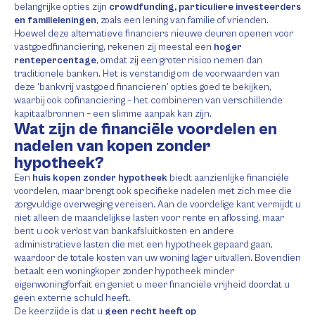
belangrijke opties zijn
crowdfunding, particuliere investeerders
en familieleningen
, zoals een lening van familie of vrienden.
Hoewel deze alternatieve financiers nieuwe deuren openen voor
vastgoedfinanciering, rekenen zij meestal een
hoger
rentepercentage
, omdat zij een groter risico nemen dan
traditionele banken. Het is verstandig om de voorwaarden van
deze ‘bankvrij vastgoed financieren’ opties goed te bekijken,
waarbij ook cofinanciering – het combineren van verschillende
kapitaalbronnen – een slimme aanpak kan zijn.
Wat zijn de financiële voordelen en
nadelen van kopen zonder
hypotheek?
Een
huis kopen zonder hypotheek
biedt aanzienlijke financiële
voordelen, maar brengt ook specifieke nadelen met zich mee die
zorgvuldige overweging vereisen. Aan de voordelige kant vermijdt u
niet alleen de maandelijkse lasten voor rente en aflossing, maar
bent u ook verlost van bankafsluitkosten en andere
administratieve lasten die met een hypotheek gepaard gaan,
waardoor de totale kosten van uw woning lager uitvallen. Bovendien
betaalt een woningkoper zonder hypotheek minder
eigenwoningforfait en geniet u meer financiële vrijheid doordat u
geen externe schuld heeft.
De keerzijde is dat u
geen recht heeft op