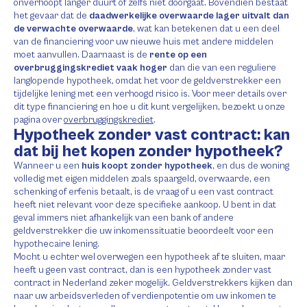
onverhoopt langer duurt of zelfs niet doorgaat. Bovendien bestaat
het gevaar dat de
daadwerkelijke overwaarde lager uitvalt dan
de verwachte overwaarde
, wat kan betekenen dat u een deel
van de financiering voor uw nieuwe huis met andere middelen
moet aanvullen. Daarnaast is de
rente op een
overbruggingskrediet vaak hoger
dan die van een reguliere
langlopende hypotheek, omdat het voor de geldverstrekker een
tijdelijke lening met een verhoogd risico is. Voor meer details over
dit type financiering en hoe u dit kunt vergelijken, bezoekt u onze
pagina over
overbruggingskrediet
.
Hypotheek zonder vast contract: kan
dat bij het kopen zonder hypotheek?
Wanneer u een
huis koopt zonder hypotheek
, en dus de woning
volledig met eigen middelen zoals spaargeld, overwaarde, een
schenking of erfenis betaalt, is de vraag of u een vast contract
heeft niet relevant voor deze specifieke aankoop. U bent in dat
geval immers niet afhankelijk van een bank of andere
geldverstrekker die uw inkomenssituatie beoordeelt voor een
hypothecaire lening.
Mocht u echter wel overwegen een hypotheek af te sluiten, maar
heeft u geen vast contract, dan is een hypotheek zonder vast
contract in Nederland zeker mogelijk. Geldverstrekkers kijken dan
naar uw arbeidsverleden of verdienpotentie om uw inkomen te