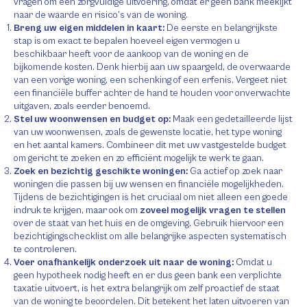
vragen om een zorgvuldige uitvoering, omdat er geen bank meekijkt
naar de waarde en risico’s van de woning.
Breng uw eigen middelen in kaart:
De eerste en belangrijkste
stap is om exact te bepalen hoeveel eigen vermogen u
beschikbaar heeft voor de aankoop van de woning en de
bijkomende kosten. Denk hierbij aan uw spaargeld, de overwaarde
van een vorige woning, een schenking of een erfenis. Vergeet niet
een financiële buffer achter de hand te houden voor onverwachte
uitgaven, zoals eerder benoemd.
Stel uw woonwensen en budget op:
Maak een gedetailleerde lijst
van uw woonwensen, zoals de gewenste locatie, het type woning
en het aantal kamers. Combineer dit met uw vastgestelde budget
om gericht te zoeken en zo efficiënt mogelijk te werk te gaan.
Zoek en bezichtig geschikte woningen:
Ga actief op zoek naar
woningen die passen bij uw wensen en financiële mogelijkheden.
Tijdens de bezichtigingen is het cruciaal om niet alleen een goede
indruk te krijgen, maar ook om
zoveel mogelijk vragen te stellen
over de staat van het huis en de omgeving. Gebruik hiervoor een
bezichtigingschecklist om alle belangrijke aspecten systematisch
te controleren.
Voer onafhankelijk onderzoek uit naar de woning:
Omdat u
geen hypotheek nodig heeft en er dus geen bank een verplichte
taxatie uitvoert, is het extra belangrijk om zelf proactief de staat
van de woning te beoordelen. Dit betekent het laten uitvoeren van