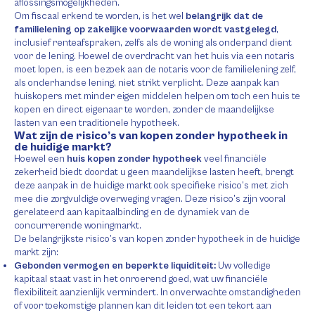
aflossingsmogelijkheden.
Om fiscaal erkend te worden, is het wel
belangrijk dat de
familielening op zakelijke voorwaarden wordt vastgelegd
,
inclusief renteafspraken, zelfs als de woning als onderpand dient
voor de lening. Hoewel de overdracht van het huis via een notaris
moet lopen, is een bezoek aan de notaris voor de familielening zelf,
als onderhandse lening, niet strikt verplicht. Deze aanpak kan
huiskopers met minder eigen middelen helpen om toch een huis te
kopen en direct eigenaar te worden, zonder de maandelijkse
lasten van een traditionele hypotheek.
Wat zijn de risico’s van kopen zonder hypotheek in
de huidige markt?
Hoewel een
huis kopen zonder hypotheek
veel financiële
zekerheid biedt doordat u geen maandelijkse lasten heeft, brengt
deze aanpak in de huidige markt ook specifieke risico’s met zich
mee die zorgvuldige overweging vragen. Deze risico’s zijn vooral
gerelateerd aan kapitaalbinding en de dynamiek van de
concurrerende woningmarkt.
De belangrijkste risico’s van kopen zonder hypotheek in de huidige
markt zijn:
Gebonden vermogen en beperkte liquiditeit:
Uw volledige
kapitaal staat vast in het onroerend goed, wat uw financiële
flexibiliteit aanzienlijk vermindert. In onverwachte omstandigheden
of voor toekomstige plannen kan dit leiden tot een tekort aan