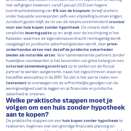
niet zelf gingen bewonen, vanaf 1 januari 2021 een hogere
overdrachtsbelasting van
8% van de koopsom
, terwijl starters
onder bepaalde voorwaarden zelfs een vrijstelling kunnen krijgen.
Juridisch gezien blijft de rol van de notaris onverminderd
cruciaal
voor een huis kopen zonder hypotheek
. De notaris stelt de
verplichte
leveringsakte
op en zorgt voor de inschrijving in het
Kadaster, waarmee de eigendomsoverdracht rechtsgeldig wordt
vastgelegd en juridische zekerheid geboden wordt, daar
privé-
onderhandse akten niet dezelfde juridische zekerheden
bieden als notariële akten
. Voor samenwonende partners zonder
huwelijkse voorwaarden is het bovendien van groot belang om een
notarieel samenlevingscontract
op te stellen om als fiscaal
partner te worden aangemerkt, naast het ingeschreven staan op
hetzelfde woonadres in de BRP. Tot slot is het aan te raden een
testament
te overwegen om de erfrechtelijke gevolgen van de
woningvastgoed vast te leggen en zo financiële en juridische
zekerheid te creëren.
Welke praktische stappen moet je
volgen om een huis zonder hypotheek
aan te kopen?
De praktische stappen om een
huis kopen zonder hypotheek
te
realiseren, beginnen met een grondige financiële planning en