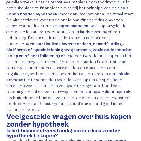
gevallen zoekt u naar alternatieve manieren om uw
droomhuis in
het buitenland
te financieren, waarbij het principe van een
huis
kopen zonder hypotheek
, maar dan internationaal, centraal staat.
De alternatieven voor traditionele bankfinanciering omvatten
allereerst het inzetten van
eigen middelen
, zoals spaargeld, de
overwaarde van een verkochte Nederlandse woning of een
schenking. Daarnaast kunt u denken aan non-bancaire
financiering via
particuliere investeerders, crowdfunding-
platforms of speciale leningprogramma’s, zoals onderhandse
leningen of portfolioleningen
, die een tweede huis kopen in het
buitenland mogelijk maken. Deze opties bieden flexibiliteit, maar
komen vaak met andere voorwaarden en risico’s dan een
reguliere hypotheek. Het is bovendien essentieel om een
lokale
advocaat
in te schakelen voor de aankoop om de specifieke
vereisten voor buitenlands vastgoed te begrijpen. Houd ook
rekening met lokale verhuurregels en belastingverplichtingen als u
uw buitenlandse huis wilt verhuren, en wees u ervan bewust dat
de Nederlandse Belastingdienst actief onroerend goed in het
buitenland zoekt.
Veelgestelde vragen over huis kopen
zonder hypotheek
Is het financieel verstandig om een huis zonder
hypotheek te kopen?