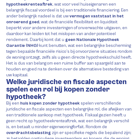
hypotheekrenteaftrek
, wat voor veel huiseigenaren een
belangrijk fiscaal voordeel is bij een traditionele financiering. Een
ander belangrijk nadeel is dat uw
vermogen vaststaat in het
onroerend goed
, wat de financiële flexibiliteit en liquiditeit
beperkt voor andere investeringen of onverwachte uitgaven, en
daardoor kan leiden tot het mislopen van ander potentieel
rendement. Daarbij komt dat u
geen Nationale Hypotheek
Garantie (NHG)
kunt benutten, wat een belangrijke bescherming
tegen bepaalde financiële risico’s bij onvoorziene situaties rondom
de woning ontzegt, zelfs als u geen directe hypotheekschuld heeft.
Het is dus van belang om een ruime buffer aan spaargeld aan te
houden en goed na te denken over de alternatieve besteding van
uw kapitaal.
Welke juridische en fiscale aspecten
spelen een rol bij kopen zonder
hypotheek?
Bij een
huis kopen zonder hypotheek
spelen verschillende
juridische en fiscale aspecten een belangrijke rol, die afwijken van
een traditionele aankoop met hypotheek. Fiskaal gezien heeft u
geen recht op hypotheekrenteaftrek, wat een belangrijk verschil
is, en betaalt u minder eigenwoningforfait. Rondom de
overdrachtsbelasting
zijn er specifieke regels die bepalend zijn;
zo betaalden particuliere investeerders en kopers die de woning