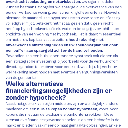
overdrachtsbelasting en notariskosten
. Uw eigen middelen
kunnen bestaan uit opgebouwd spaargeld, de overwaarde van een
eerder verkochte woning, een schenking of een erfenis. Hoewel u
hiermee de maandelijkse hypotheeklasten voor rente en aflossing
volledig vermijdt, betekent het fiscaal gezien dat u geen recht
heeft op hypotheekrenteaftrek, wat een belangrijk verschil is ten
opzichte van een woning met hypotheek. Het is daarom essentieel
om niet al uw kapitaal vast te zetten;
houd rekening met
onverwachte omstandigheden en uw toekomstplannen door
een buffer aan spaargeld achter de hand te houden
.
Bovendien kan een huis kopen zonder hypotheek ook dienen als
een strategische investering, bijvoorbeeld voor de verhuur of om
direct eigendom te creëren voor een kind, waarbij u bij verhuur
wel rekening moet houden met eventuele vergunningsvereisten
van de gemeente.
Welke alternatieve
financieringsmogelijkheden zijn er
zonder hypotheek?
Naast het gebruik van eigen middelen, zijn er wel degelijk andere
manieren om een
huis te kopen zonder hypotheek
, vooral voor
kopers die niet aan de traditionele bankcriteria voldoen. Deze
alternatieve financieringsvormen spelen in op een behoefte in de
markt en bieden vaak meer op maat gemaakte oplossingen. Enkele