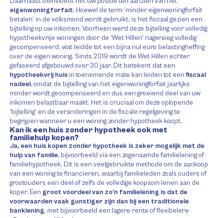
Daarnaast beïnvloedt het uw positie ten aanzien van het
eigenwoningforfait
. Hoewel de term ‘minder eigenwoningforfait
betalen’ in de volksmond wordt gebruikt, is het fiscaal gezien een
bijtelling op uw inkomen. Voorheen werd deze bijtelling voor volledig
hypotheekvrije woningen door de ‘Wet Hillen’ nagenoeg volledig
gecompenseerd, wat leidde tot een bijna nul euro belastingheffing
over de eigen woning. Sinds 2019 wordt de Wet Hillen echter
gefaseerd afgebouwd over 30 jaar. Dit betekent dat een
hypotheekvrij huis
in toenemende mate kan leiden tot een
fiscaal
nadeel
, omdat de bijtelling van het eigenwoningforfait jaarlijks
minder wordt gecompenseerd en dus een groeiend deel van uw
inkomen belastbaar maakt. Het is cruciaal om deze oplopende
‘bijtelling’ en de veranderingen in de fiscale regelgeving te
begrijpen wanneer u een woning zonder hypotheek koopt.
Kan ik een huis zonder hypotheek ook met
familiehulp kopen?
Ja, een huis kopen zonder hypotheek is zeker mogelijk met de
hulp van familie
, bijvoorbeeld via een zogenaamde familielening of
familiehypotheek. Dit is een veelgebruikte methode om de aankoop
van een woning te financieren, waarbij familieleden zoals ouders of
grootouders een deel of zelfs de volledige koopsom lenen aan de
koper. Een
groot voordeel van zo’n familielening is dat de
voorwaarden vaak gunstiger zijn dan bij een traditionele
banklening
, met bijvoorbeeld een lagere rente of flexibelere