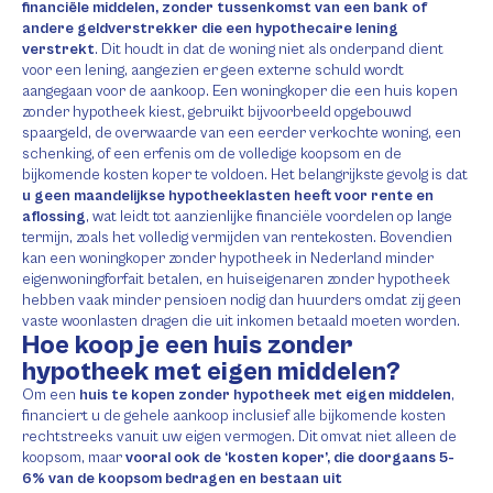
financiële middelen, zonder tussenkomst van een bank of
andere geldverstrekker die een hypothecaire lening
verstrekt
. Dit houdt in dat de woning niet als onderpand dient
voor een lening, aangezien er geen externe schuld wordt
aangegaan voor de aankoop. Een woningkoper die een huis kopen
zonder hypotheek kiest, gebruikt bijvoorbeeld opgebouwd
spaargeld, de overwaarde van een eerder verkochte woning, een
schenking, of een erfenis om de volledige koopsom en de
bijkomende kosten koper te voldoen. Het belangrijkste gevolg is dat
u geen maandelijkse hypotheeklasten heeft voor rente en
aflossing
, wat leidt tot aanzienlijke financiële voordelen op lange
termijn, zoals het volledig vermijden van rentekosten. Bovendien
kan een woningkoper zonder hypotheek in Nederland minder
eigenwoningforfait betalen, en huiseigenaren zonder hypotheek
hebben vaak minder pensioen nodig dan huurders omdat zij geen
vaste woonlasten dragen die uit inkomen betaald moeten worden.
Hoe koop je een huis zonder
hypotheek met eigen middelen?
Om een
huis te kopen zonder hypotheek met eigen middelen
,
financiert u de gehele aankoop inclusief alle bijkomende kosten
rechtstreeks vanuit uw eigen vermogen. Dit omvat niet alleen de
koopsom, maar
vooral ook de ‘kosten koper’, die doorgaans 5-
6% van de koopsom bedragen en bestaan uit