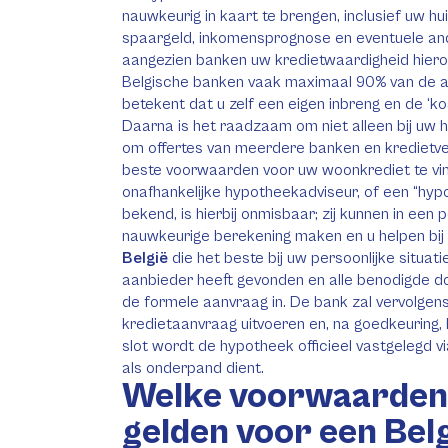
nauwkeurig in kaart te brengen, inclusief uw hu
spaargeld, inkomensprognose en eventuele ande
aangezien banken uw kredietwaardigheid hiero
Belgische banken vaak maximaal 90% van de aa
betekent dat u zelf een eigen inbreng en de ‘
Daarna is het raadzaam om niet alleen bij uw 
om offertes van meerdere banken en kredietve
beste voorwaarden voor uw woonkrediet te vin
onafhankelijke hypotheekadviseur, of een “hypo
bekend, is hierbij onmisbaar; zij kunnen in een 
nauwkeurige berekening maken en u helpen bij
België
die het beste bij uw persoonlijke situat
aanbieder heeft gevonden en alle benodigde d
de formele aanvraag in. De bank zal vervolgen
kredietaanvraag uitvoeren en, na goedkeuring
slot wordt de hypotheek officieel vastgelegd v
als onderpand dient.
Welke voorwaarden 
gelden voor een Bel