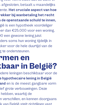
s afgesloten, betaalt u maandelijks
rente.
Het cruciale aspect van hoe
rekker bij wanbetaling het recht
 de openstaande schuld te innen,
gië is een hypotheek voordeliger
eer dan €25.000 voor een woning,
0 een gewone lening juist
uders soms hun woning tijdelijk in
er voor de hele duurtijd van de
 te ondersteunen.
rmen en
kbaar in België?
andere leningen beschikbaar voor de
e hypothecaire lening in België
pand
en is de meest gangbare vorm
sief grote verbouwingen. Deze
n hebben, waarbij de
n verschillen, en kennen doorgaans
 van België stelt richtlijnen vast