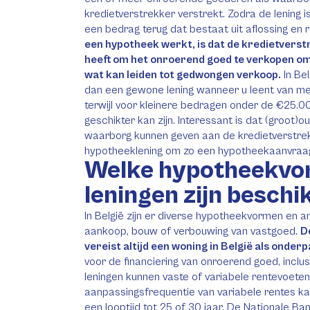
kredietverstrekker verstrekt. Zodra de lening i
een bedrag terug dat bestaat uit aflossing en 
een hypotheek werkt, is dat de kredietverst
heeft om het onroerend goed te verkopen om
wat kan leiden tot gedwongen verkoop.
In Bel
dan een gewone lening wanneer u leent van m
terwijl voor kleinere bedragen onder de €25.00
geschikter kan zijn. Interessant is dat (groot)o
waarborg kunnen geven aan de kredietverstrekk
hypotheeklening om zo een hypotheekaanvraag
Welke hypotheekvo
leningen zijn beschi
In België zijn er diverse hypotheekvormen en 
aankoop, bouw of verbouwing van vastgoed.
D
vereist altijd een woning in België als onder
voor de financiering van onroerend goed, inclu
leningen kunnen vaste of variabele rentevoete
aanpassingsfrequentie van variabele rentes ka
een looptijd tot 25 of 30 jaar. De Nationale Bank