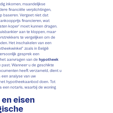
idig inkomen, maandelijkse
re financiële verplichtingen,
p baseren. Vergeet niet dat
nkoopprijs financieren, wat
kosten koper’ moet kunnen dragen.
huisbankier aan te kloppen, maar
rstrekkers te vergelijken om de
den. Het inschakelen van een
theekwinkel” zoals in België
persoonlijk gesprek een
 het aanvragen van de
hypotheek
ie past. Wanneer u de geschikte
ocumenten heeft verzameld, dient u
s een analyse van uw
, het hypotheekaanbod doen. Tot
ia een notaris, waarbij de woning
en eisen
gische