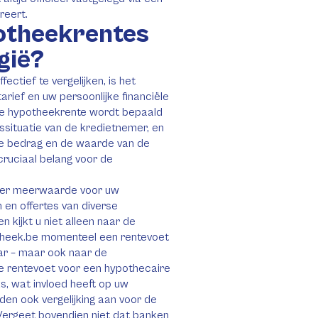
reert.
potheekrentes
gië?
ctief te vergelijken, is het
tarief en uw persoonlijke financiële
sche hypotheekrente wordt bepaald
situatie van de kredietnemer, en
nde bedrag en de waarde van de
 cruciaal belang voor de
hier meerwaarde voor uw
 en offertes van diverse
n kijkt u niet alleen naar de
otheek.be momenteel een rentevoet
aar – maar ook naar de
le rentevoet voor een hypothecaire
ijks, wat invloed heeft op uw
en ook vergelijking aan voor de
 Vergeet bovendien niet dat banken