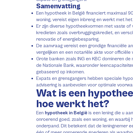
Samenvatting
Een hypotheek in België financiert maximaal 9
woning, vereist eigen inbreng en werkt met he
Er zijn diverse hypotheekvormen met vaste of v
kredieten zoals overbruggingskrediet, en versc
renovatie of energiebesparing.
De aanvraag vereist een grondige financiële a
vergelijken en een notariële akte voor officiële 
Grote banken zoals ING en KBC domineren de ma
de Nationale Bank, waaronder leencapaciteite
gebaseerd op inkomen.
Expats en grensgangers hebben speciale hypo
advisering is aanbevolen voor optimale voorwa
Wat is een hypotheek
hoe werkt het?
Een
hypotheek in België
is een lening die u aa
onroerend goed, zoals een woning, en waarbij h
onderpand. Dit betekent dat de leningnemer 
één of meer onroerende goederen als waarborg