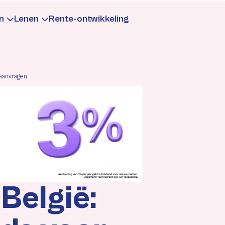
n
Lenen
Rente-ontwikkeling
te
aarrente
Leningrente
 aanvragen
formatie
Informatie
rekenen
rekenen
Berekenen
gen
ntewijzigingen
Rentewijzigingen
België: