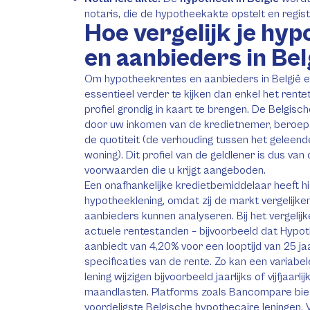
notaris, die de hypotheekakte opstelt en regist
Hoe vergelijk je hy
en aanbieders in Bel
Om hypotheekrentes en aanbieders in België effe
essentieel verder te kijken dan enkel het rente
profiel grondig in kaart te brengen. De Belgi
door uw inkomen van de kredietnemer, beroeps
de quotiteit (de verhouding tussen het gelee
woning). Dit profiel van de geldlener is dus van
voorwaarden die u krijgt aangeboden.
Een onafhankelijke kredietbemiddelaar heeft 
hypotheeklening, omdat zij de markt vergelijken
aanbieders kunnen analyseren. Bij het vergelijke
actuele rentestanden – bijvoorbeeld dat Hyp
aanbiedt van 4,20% voor een looptijd van 25 j
specificaties van de rente. Zo kan een variabe
lening wijzigen bijvoorbeeld jaarlijks of vijfjaarl
maandlasten. Platforms zoals Bancompare bied
voordeligste Belgische hypothecaire leningen.