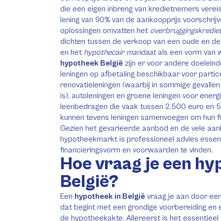
die een eigen inbreng van kredietnemers vere
lening van 90% van de aankoopprijs voorschrij
oplossingen omvatten het
overbruggingskredie
dichten tussen de verkoop van een oude en d
en het
hypothecair mandaat
als een vorm van w
hypotheek België
zijn er voor andere doeleind
leningen op afbetaling beschikbaar voor particu
renovatieleningen (waarbij in sommige gevalle
is), autoleningen en groene leningen voor ene
leenbedragen die vaak tussen 2.500 euro en 50
kunnen tevens leningen samenvoegen om hun fin
Gezien het gevarieerde aanbod en de vele aan
hypotheekmarkt is professioneel advies essen
financieringsvorm en voorwaarden te vinden.
Hoe vraag je een hy
België?
Een
hypotheek in België
vraag je aan door een
dat begint met een grondige voorbereiding en 
de hypotheekakte. Allereerst is het essentieel 