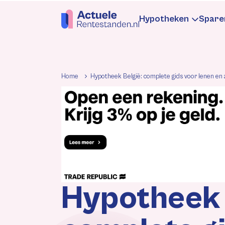
Hypotheken
Spare
Hypotheekren
Sp
Home
Hypotheek België: complete gids voor lenen en
Informatie
In
Hypotheek be
Be
Rentewijzigin
Re
Hypotheek 