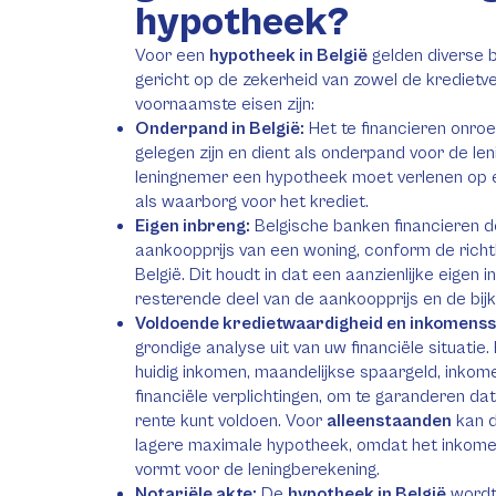
hypotheek?
Voor een
hypotheek in België
gelden diverse b
gericht op de zekerheid van zowel de kredietv
voornaamste eisen zijn:
Onderpand in België:
Het te financieren onroe
gelegen zijn en dient als onderpand voor de len
leningnemer een hypotheek moet verlenen op
als waarborg voor het krediet.
Eigen inbreng:
Belgische banken financieren 
aankoopprijs van een woning, conform de richt
België. Dit houdt in dat een aanzienlijke eigen i
resterende deel van de aankoopprijs en de bij
Voldoende kredietwaardigheid en inkomenssta
grondige analyse uit van uw financiële situatie
huidig inkomen, maandelijkse spaargeld, inko
financiële verplichtingen, om te garanderen da
rente kunt voldoen. Voor
alleenstaanden
kan di
lagere maximale hypotheek, omdat het inkome
vormt voor de leningberekening.
Notariële akte:
De
hypotheek in België
wordt 