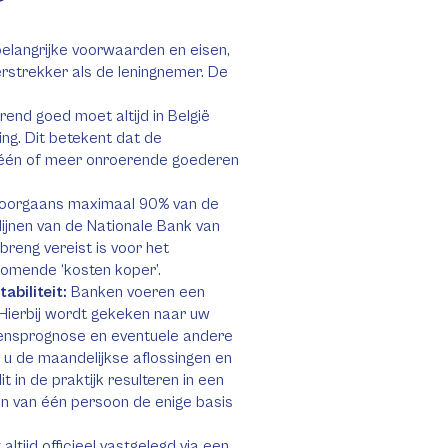
elangrijke voorwaarden en eisen,
erstrekker als de leningnemer. De
rend goed moet altijd in België
ing. Dit betekent dat de
 één of meer onroerende goederen
doorgaans maximaal 90% van de
lijnen van de Nationale Bank van
nbreng vereist is voor het
komende ‘kosten koper’.
biliteit:
Banken voeren een
. Hierbij wordt gekeken naar uw
mensprognose en eventuele andere
t u de maandelijkse aflossingen en
t in de praktijk resulteren in een
n van één persoon de enige basis
altijd officieel vastgelegd via een