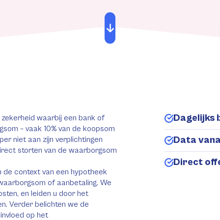
Dagelijks 
e zekerheid waarbij een bank of
borgsom – vaak 10% van de koopsom
Data van
r niet aan zijn verplichtingen
f direct storten van de waarborgsom
Direct of
in de context van een hypotheek
n waarborgsom of aanbetaling. We
ten, en leiden u door het
gen. Verder belichten we de
 invloed op het