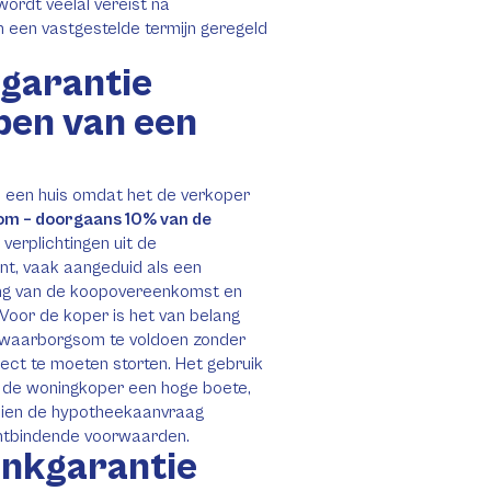
ordt veelal vereist na
 een vastgestelde termijn geregeld
garantie
open van een
an een huis omdat het de verkoper
som – doorgaans 10% van de
verplichtingen uit de
t, vaak aangeduid als een
ing van de koopovereenkomst en
 Voor de koper is het van belang
 waarborgsom te voldoen zonder
rect te moeten storten. Het gebruik
 de woningkoper een hoge boete,
indien de hypotheekaanvraag
ontbindende voorwaarden.
ankgarantie