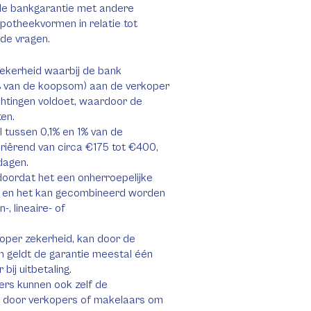
de bankgarantie met andere
ypotheekvormen in relatie tot
de vragen.
zekerheid waarbij de bank
 van de koopsom) aan de verkoper
ichtingen voldoet, waardoor de
ten.
 tussen 0,1% en 1% van de
iërend van circa €175 tot €400,
dagen.
oordat het een onherroepelijke
ld, en het kan gecombineerd worden
, lineaire- of
koper zekerheid, kan door de
en geldt de garantie meestal één
ij uitbetaling.
pers kunnen ook zelf de
 door verkopers of makelaars om