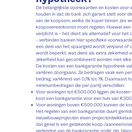
De belangrijkste voorwaarden en kosten voor
houden in dat de bank zich garant stelt voor
van de koopsom, welke de koper binnen zes w
koopovereenkomst moet regelen. Hoewel een ba
verplicht is – het dient als alternatief voor h
– verbinden banken hier specifieke voorwaard
een deel van het spaargeld wordt verpand of 
wordt beperkt, wat dient als extra zekerheid v
zekerheid kan gecombineerd worden met elke h
De kosten van een bankgarantie hypotheek va
variëren doorgaans. Ze bedragen vaak een pe
bedrag, variërend van 0,1% tot 1%. Daarnaast 
minimumbedragen die per partij verschillen:
Voor woningen tot €500.000 liggen de kosten
kost een bankgarantie voor een huis van €30
Voor woningen boven €500.000 kunnen de kos
Het regelen van een bankgarantie duurt gemidd
nieuwbouwprojecten eisen projectontwikkelaars 
dat geval is een getekende koop-/aanneemove
verlenging van de bankgarantie nodig zijn, bijvoo