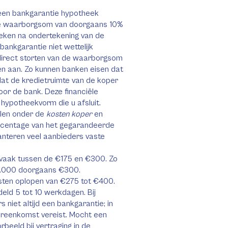
 een bankgarantie hypotheek
 de waarborgsom van doorgaans 10%
eken na ondertekening van de
nkgarantie niet wettelijk
et direct storten van de waarborgsom
en aan. Zo kunnen banken eisen dat
dat de kredietruimte van de koper
oor de bank. Deze financiële
ypotheekvorm die u afsluit.
llen onder de
kosten koper
en
rcentage van het gegarandeerde
hanteren veel aanbieders vaste
 vaak tussen de €175 en €300. Zo
0.000 doorgaans €300.
ten oplopen van €275 tot €400.
eld 5 tot 10 werkdagen. Bij
niet altijd een bankgarantie; in
reenkomst vereist. Mocht een
rbeeld bij vertraging in de