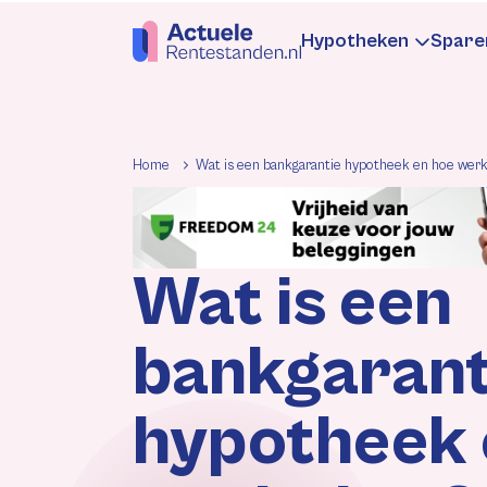
Hypotheken
Spare
Hypotheekren
Sp
Home
Wat is een bankgarantie hypotheek en hoe werk
Informatie
In
Wat is een
Hypotheek be
Be
bankgarant
Rentewijzigin
Re
hypotheek 