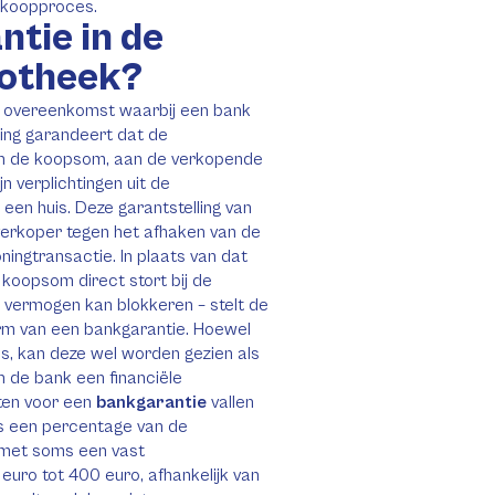
t koopproces.
ntie in de
potheek?
le overeenkomst waarbij een bank
lling garandeert dat de
n de koopsom, aan de verkopende
jn verplichtingen uit de
en huis. Deze garantstelling van
 verkoper tegen het afhaken van de
ningtransactie. In plaats van dat
koopsom direct stort bij de
en vermogen kan blokkeren – stelt de
m van een bankgarantie. Hoewel
 is, kan deze wel worden gezien als
n de bank een financiële
ten voor een
bankgarantie
vallen
s een percentage van de
 met soms een vast
euro tot 400 euro, afhankelijk van