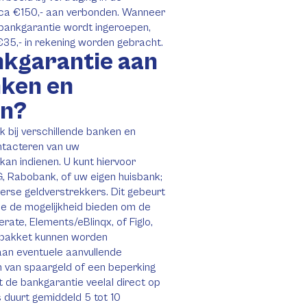
circa €150,- aan verbonden. Wanneer
e bankgarantie wordt ingeroepen,
35,- in rekening worden gebracht.
nkgarantie aan
nken en
en?
 bij verschillende banken en
ontacteren van uw
an indienen. U kunt hiervoor
NG, Rabobank, of uw eigen huisbank;
verse geldverstrekkers. Dit gebeurt
e de mogelijkheid bieden om de
rate, Elements/eBlinqx, of Figlo,
spakket kunnen worden
aan eventuele aanvullende
 van spaargeld of een beperking
t de bankgarantie veelal direct op
 duurt gemiddeld 5 tot 10