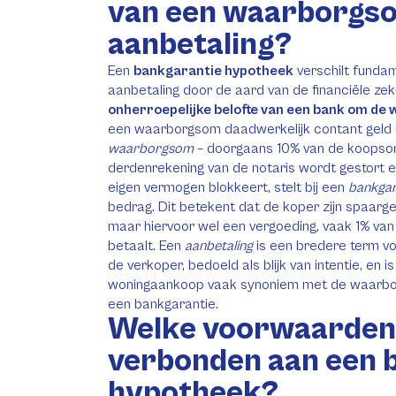
van een waarborgs
aanbetaling?
Een
bankgarantie hypotheek
verschilt funda
aanbetaling door de aard van de financiële ze
onherroepelijke belofte van een bank om de
een waarborgsom daadwerkelijk contant geld i
waarborgsom
– doorgaans 10% van de koopsom
derdenrekening van de notaris wordt gestort en
eigen vermogen blokkeert, stelt bij een
bankgar
bedrag. Dit betekent dat de koper zijn spaargeld
maar hiervoor wel een vergoeding, vaak 1% van
betaalt. Een
aanbetaling
is een bredere term v
de verkoper, bedoeld als blijk van intentie, en i
woningaankoop vaak synoniem met de waarbor
een bankgarantie.
Welke voorwaarden 
verbonden aan een 
hypotheek?