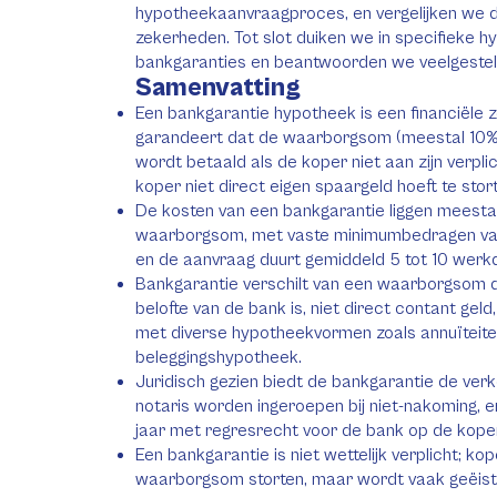
hypotheekaanvraagproces, en vergelijken we 
zekerheden. Tot slot duiken we in specifieke h
bankgaranties en beantwoorden we veelgestel
Samenvatting
Een bankgarantie hypotheek is een financiële 
garandeert dat de waarborgsom (meestal 10%
wordt betaald als de koper niet aan zijn verpl
koper niet direct eigen spaargeld hoeft te stor
De kosten van een bankgarantie liggen meestal
waarborgsom, met vaste minimumbedragen var
en de aanvraag duurt gemiddeld 5 tot 10 werk
Bankgarantie verschilt van een waarborgsom d
belofte van de bank is, niet direct contant ge
met diverse hypotheekvormen zoals annuïteiten-
beleggingshypotheek.
Juridisch gezien biedt de bankgarantie de ver
notaris worden ingeroepen bij niet-nakoming, 
jaar met regresrecht voor de bank op de koper b
Een bankgarantie is niet wettelijk verplicht; ko
waarborgsom storten, maar wordt vaak geëist