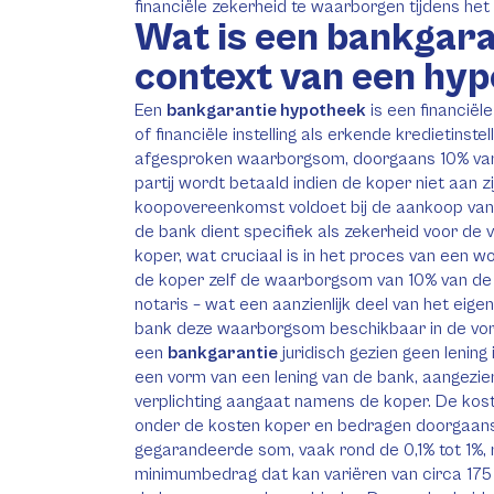
financiële zekerheid te waarborgen tijdens he
Wat is een bankgara
context van een hy
Een
bankgarantie hypotheek
is een financië
of financiële instelling als erkende kredietinste
afgesproken waarborgsom, doorgaans 10% va
partij wordt betaald indien de koper niet aan zi
koopovereenkomst voldoet bij de aankoop van e
de bank dient specifiek als zekerheid voor de
koper, wat cruciaal is in het proces van een wo
de koper zelf de waarborgsom van 10% van de 
notaris – wat een aanzienlijk deel van het eig
bank deze waarborgsom beschikbaar in de vor
een
bankgarantie
juridisch gezien geen lening
een vorm van een lening van de bank, aangezie
verplichting aangaat namens de koper. De kos
onder de kosten koper en bedragen doorgaan
gegarandeerde som, vaak rond de 0,1% tot 1%,
minimumbedrag dat kan variëren van circa 175 