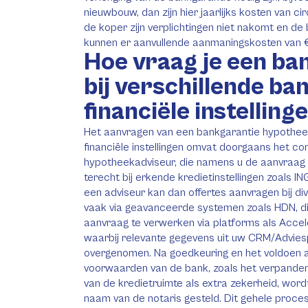
nieuwbouw, dan zijn hier jaarlijks kosten van 
de koper zijn verplichtingen niet nakomt en d
kunnen er aanvullende aanmaningskosten van €
Hoe vraag je een ba
bij verschillende ba
financiële instelling
Het aanvragen van een bankgarantie hypotheek
financiële instellingen omvat doorgaans het c
hypotheekadviseur, die namens u de aanvraag k
terecht bij erkende kredietinstellingen zoals I
een adviseur kan dan offertes aanvragen bij di
vaak via geavanceerde systemen zoals HDN, di
aanvraag te verwerken via platforms als Accele
waarbij relevante gegevens uit uw CRM/Advie
overgenomen. Na goedkeuring en het voldoen 
voorwaarden van de bank, zoals het verpanden
van de kredietruimte als extra zekerheid, word
naam van de notaris gesteld. Dit gehele proces