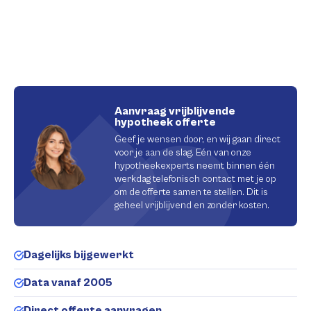
Aanvraag vrijblijvende
hypotheek offerte
Geef je wensen door, en wij gaan direct
voor je aan de slag. Eén van onze
hypotheekexperts neemt binnen één
werkdag telefonisch contact met je op
om de offerte samen te stellen. Dit is
geheel vrijblijvend en zonder kosten.
Dagelijks bijgewerkt
Data vanaf 2005
Direct offerte aanvragen