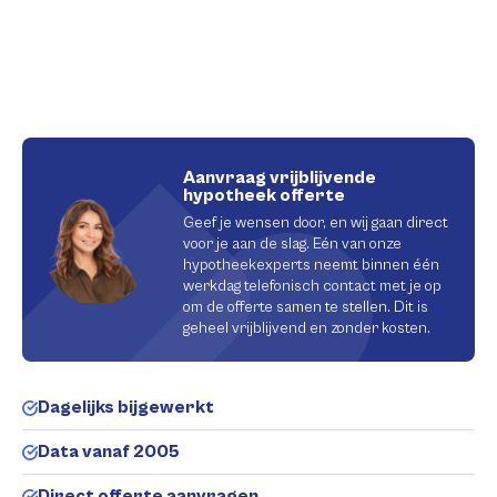
Aanvraag vrijblijvende
hypotheek offerte
Geef je wensen door, en wij gaan direct
voor je aan de slag. Eén van onze
hypotheekexperts neemt binnen één
werkdag telefonisch contact met je op
om de offerte samen te stellen. Dit is
geheel vrijblijvend en zonder kosten.
Dagelijks bijgewerkt
Data vanaf 2005
Direct offerte aanvragen