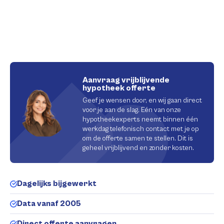
Aanvraag vrijblijvende
hypotheek offerte
Geef je wensen door, en wij gaan direct
voor je aan de slag. Eén van onze
hypotheekexperts neemt binnen één
werkdag telefonisch contact met je op
om de offerte samen te stellen. Dit is
geheel vrijblijvend en zonder kosten.
Dagelijks bijgewerkt
Data vanaf 2005
Direct offerte aanvragen