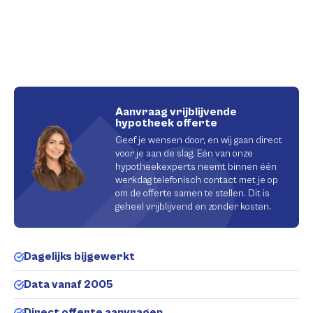
Aanvraag vrijblijvende
hypotheek offerte
Geef je wensen door, en wij gaan direct
voor je aan de slag. Eén van onze
hypotheekexperts neemt binnen één
werkdag telefonisch contact met je op
om de offerte samen te stellen. Dit is
geheel vrijblijvend en zonder kosten.
Dagelijks bijgewerkt
Data vanaf 2005
Direct offerte aanvragen