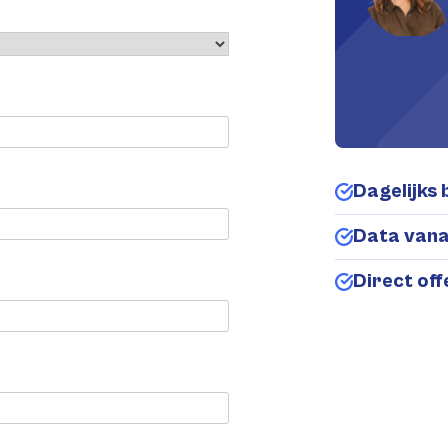
Dagelijks 
Data van
Direct of