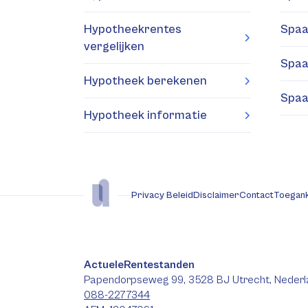
Hypotheekrentes
Spaa
vergelijken
Spaa
Hypotheek berekenen
Spaa
Hypotheek informatie
Privacy Beleid
Disclaimer
Contact
Toegank
ActueleRentestanden
Papendorpseweg 99, 3528 BJ Utrecht, Nederl
088-2277344