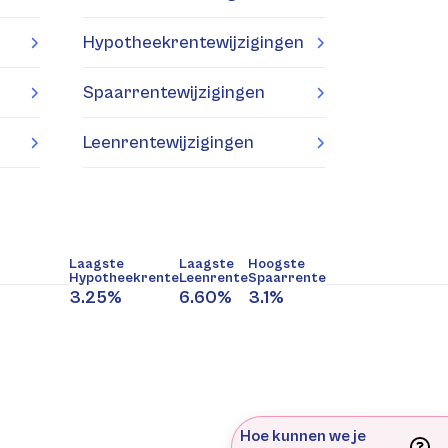
Hypotheekrentewijzigingen
Spaarrentewijzigingen
Leenrentewijzigingen
Laagste
Laagste
Hoogste
Hypotheekrente
Leenrente
Spaarrente
3.25%
6.60%
3.1%
Hoe kunnen we je