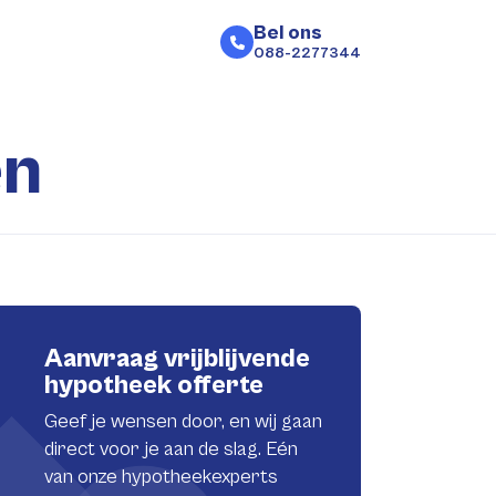
Bel ons
088-2277344
en
Aanvraag vrijblijvende
hypotheek offerte
Geef je wensen door, en wij gaan
direct voor je aan de slag. Eén
van onze hypotheekexperts