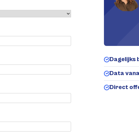
Dagelijks 
Data van
Direct of