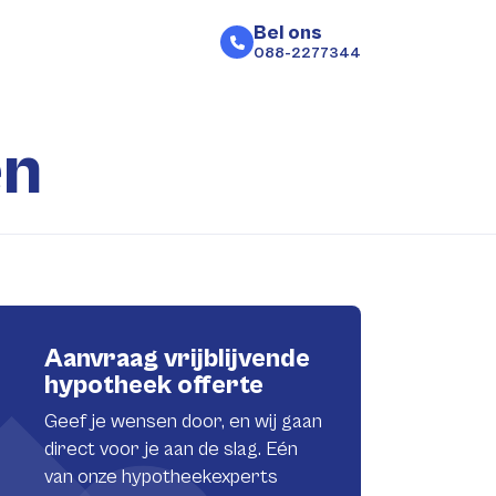
Bel ons
088-2277344
en
Aanvraag vrijblijvende
hypotheek offerte
Geef je wensen door, en wij gaan
direct voor je aan de slag. Eén
van onze hypotheekexperts