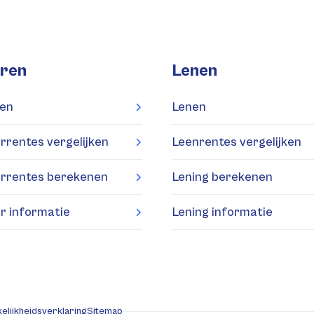
ren
Lenen
en
Lenen
rrentes vergelijken
Leenrentes vergelijken
rrentes berekenen
Lening berekenen
r informatie
Lening informatie
elijkheidsverklaring
Sitemap