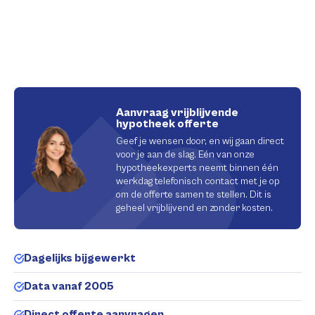
Aanvraag vrijblijvende
hypotheek offerte
Geef je wensen door, en wij gaan direct
voor je aan de slag. Eén van onze
hypotheekexperts neemt binnen één
werkdag telefonisch contact met je op
om de offerte samen te stellen. Dit is
geheel vrijblijvend en zonder kosten.
Dagelijks bijgewerkt
Data vanaf 2005
Direct offerte aanvragen