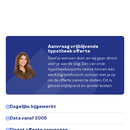
Aanvraag vrijblijvende
hypotheek offerte
Geef je wensen door, en wij gaan direct
voor je aan de slag. Eén van onze
hypotheekexperts neemt binnen één
werkdag telefonisch contact met je op
om de offerte samen te stellen. Dit is
geheel vrijblijvend en zonder kosten.
Dagelijks bijgewerkt
Data vanaf 2005
Direct offerte aanvragen