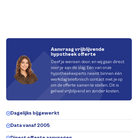
Aanvraag vrijblijvende
hypotheek offerte
Geef je wensen door, en wij gaan direct
voor je aan de slag. Eén van onze
hypotheekexperts neemt binnen één
werkdag telefonisch contact met je op
om de offerte samen te stellen. Dit is
geheel vrijblijvend en zonder kosten.
Dagelijks bijgewerkt
Data vanaf 2005
Direct offerte aanvragen