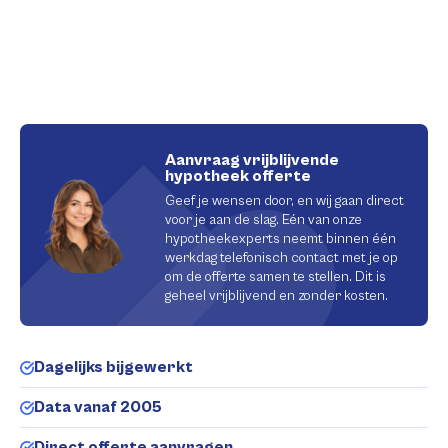
Aanvraag vrijblijvende
hypotheek offerte
Geef je wensen door, en wij gaan direct
voor je aan de slag. Eén van onze
hypotheekexperts neemt binnen één
werkdag telefonisch contact met je op
om de offerte samen te stellen. Dit is
geheel vrijblijvend en zonder kosten.
Dagelijks bijgewerkt
Data vanaf 2005
Direct offerte aanvragen