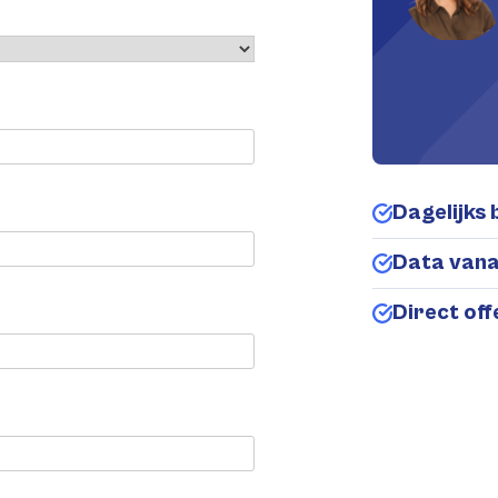
Dagelijks 
Data van
Direct of