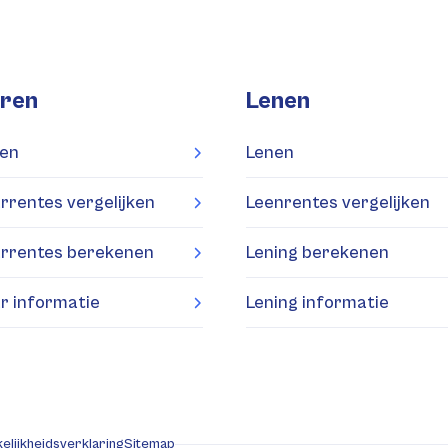
ren
Lenen
en
Lenen
rrentes vergelijken
Leenrentes vergelijken
rrentes berekenen
Lening berekenen
r informatie
Lening informatie
elijkheidsverklaring
Sitemap