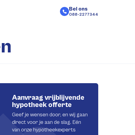
Bel ons
088-2277344
en
Aanvraag vrijblijvende
hypotheek offerte
Geef je wensen door, en wij gaan
direct voor je aan de slag. Eén
van onze hypotheekexperts