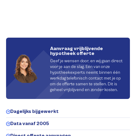
Aanvraag vrijblijvende
hypotheek offerte
Geef je wensen door, en wij gaan direct
voor je aan de slag. Eén van onze
hypotheekexperts neemt binnen één
werkdag telefonisch contact met je op
om de offerte samen te stellen. Dit is
geheel vrijblijvend en zonder kosten.
Dagelijks bijgewerkt
Data vanaf 2005
Direct offerte aanvragen