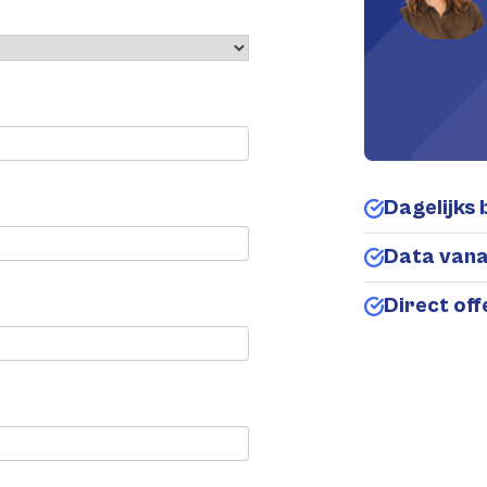
Dagelijks 
Data van
Direct of