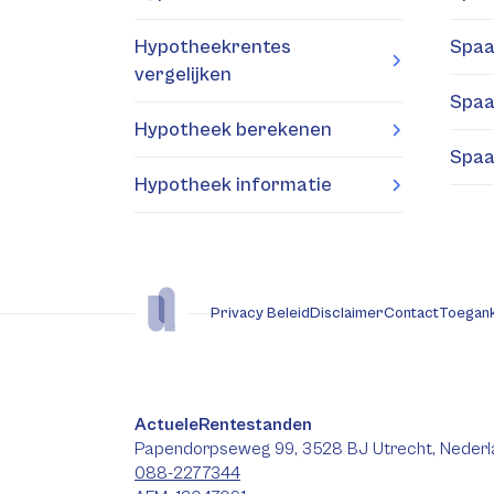
Hypotheekrentes
Spaa
vergelijken
Spaa
Hypotheek berekenen
Spaa
Hypotheek informatie
Privacy Beleid
Disclaimer
Contact
Toegank
ActueleRentestanden
Papendorpseweg 99, 3528 BJ Utrecht, Nederl
088-2277344