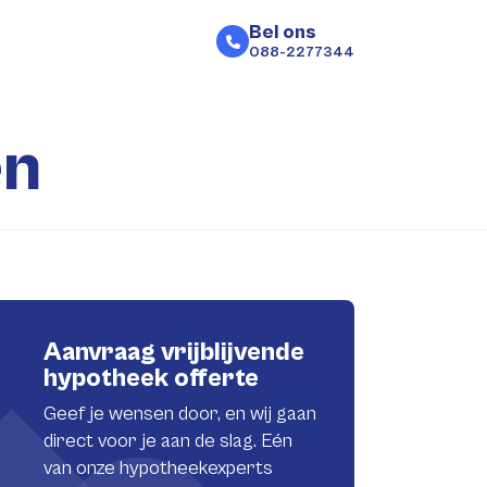
Bel ons
088-2277344
en
Aanvraag vrijblijvende
hypotheek offerte
Geef je wensen door, en wij gaan
direct voor je aan de slag. Eén
van onze hypotheekexperts