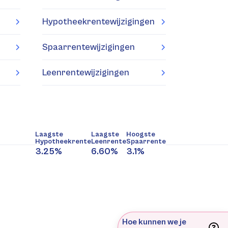
Hypotheekrentewijzigingen
Spaarrentewijzigingen
Leenrentewijzigingen
Laagste
Laagste
Hoogste
Hypotheekrente
Leenrente
Spaarrente
3.25%
6.60%
3.1%
Hoe kunnen we je