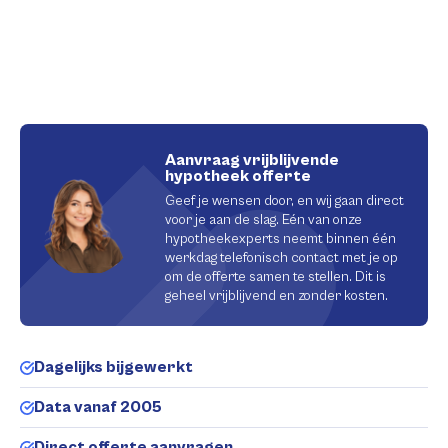
Aanvraag vrijblijvende
hypotheek offerte
Geef je wensen door, en wij gaan direct
voor je aan de slag. Eén van onze
hypotheekexperts neemt binnen één
werkdag telefonisch contact met je op
om de offerte samen te stellen. Dit is
geheel vrijblijvend en zonder kosten.
Dagelijks bijgewerkt
Data vanaf 2005
Direct offerte aanvragen