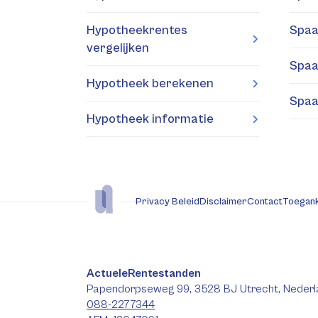
Hypotheekrentes
Spaa
vergelijken
Spaa
Hypotheek berekenen
Spaa
Hypotheek informatie
Privacy Beleid
Disclaimer
Contact
Toegank
ActueleRentestanden
Papendorpseweg 99, 3528 BJ Utrecht, Nederl
088-2277344