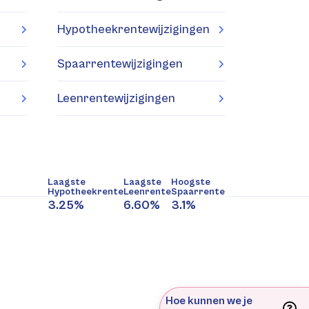
Hypotheekrentewijzigingen
Spaarrentewijzigingen
Leenrentewijzigingen
Laagste
Laagste
Hoogste
Hypotheekrente
Leenrente
Spaarrente
3.25%
6.60%
3.1%
Hoe kunnen we je