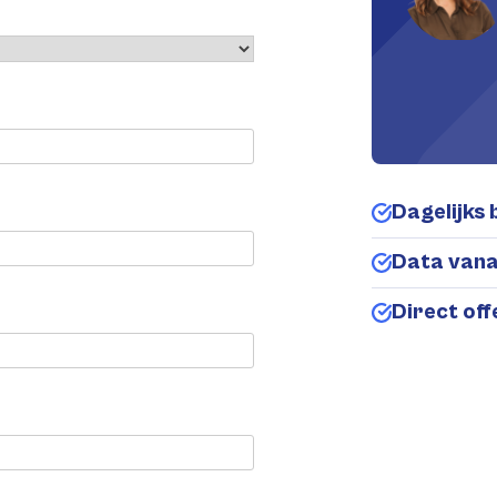
Dagelijks 
Data van
Direct of