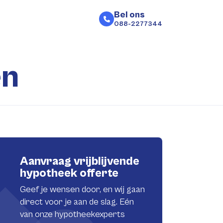
Bel ons
088-2277344
en
Aanvraag vrijblijvende
hypotheek offerte
Geef je wensen door, en wij gaan
direct voor je aan de slag. Eén
van onze hypotheekexperts