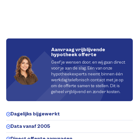
Aanvraag vrijblijvende
hypotheek offerte
Geef je wensen door, en wij gaan direct
voor je aan de slag. Eén van onze
hypotheekexperts neemt binnen één
werkdag telefonisch contact met je op
om de offerte samen te stellen. Dit is
geheel vrijblijvend en zonder kosten.
Dagelijks bijgewerkt
Data vanaf 2005
Direct offerte aanvragen