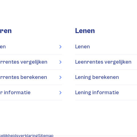
ren
Lenen
en
Lenen
rrentes vergelijken
Leenrentes vergelijken
rrentes berekenen
Lening berekenen
r informatie
Lening informatie
elijkheidsverklaring
Sitemap