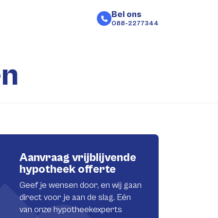
Bel ons
088-2277344
en
Aanvraag vrijblijvende
hypotheek offerte
Geef je wensen door, en wij gaan
direct voor je aan de slag. Eén
van onze hypotheekexperts