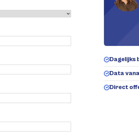
Dagelijks 
Data van
Direct of