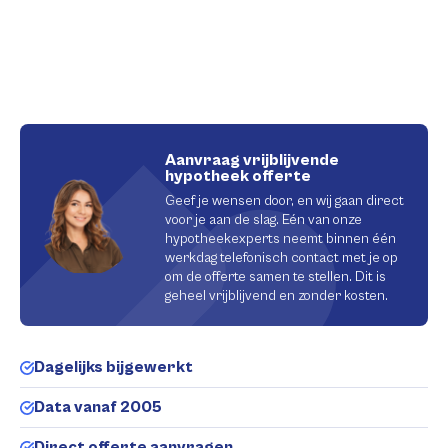
Aanvraag vrijblijvende
hypotheek offerte
Geef je wensen door, en wij gaan direct
voor je aan de slag. Eén van onze
hypotheekexperts neemt binnen één
werkdag telefonisch contact met je op
om de offerte samen te stellen. Dit is
geheel vrijblijvend en zonder kosten.
Dagelijks bijgewerkt
Data vanaf 2005
Direct offerte aanvragen