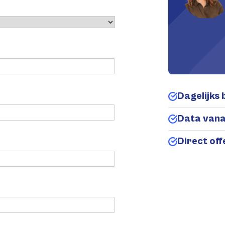
Dagelijks 
Data van
Direct of