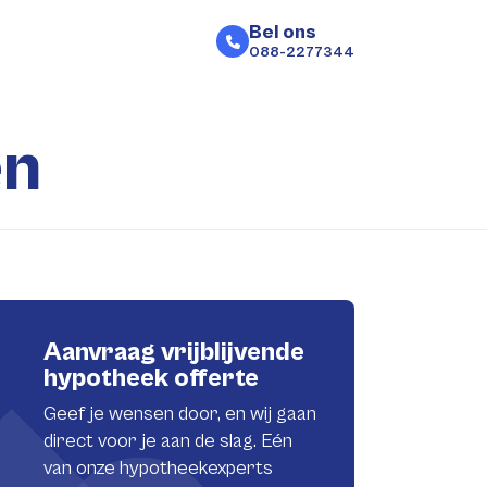
Bel ons
088-2277344
en
Aanvraag vrijblijvende
hypotheek offerte
Geef je wensen door, en wij gaan
direct voor je aan de slag. Eén
van onze hypotheekexperts