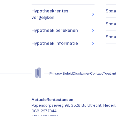
Hypotheekrentes
Spaa
vergelijken
Spaa
Hypotheek berekenen
Spaa
Hypotheek informatie
Privacy Beleid
Disclaimer
Contact
Toegank
ActueleRentestanden
Papendorpseweg 99, 3528 BJ Utrecht, Nederl
088-2277344