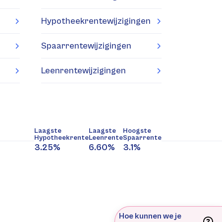
Hypotheekrentewijzigingen
Spaarrentewijzigingen
Leenrentewijzigingen
Laagste
Laagste
Hoogste
Hypotheekrente
Leenrente
Spaarrente
3.25%
6.60%
3.1%
Hoe kunnen we je