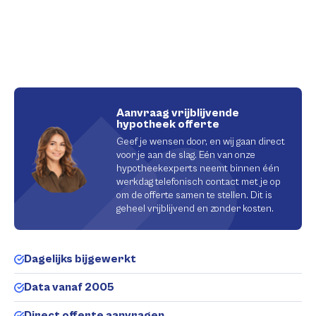
Aanvraag vrijblijvende
hypotheek offerte
Geef je wensen door, en wij gaan direct
voor je aan de slag. Eén van onze
hypotheekexperts neemt binnen één
werkdag telefonisch contact met je op
om de offerte samen te stellen. Dit is
geheel vrijblijvend en zonder kosten.
Dagelijks bijgewerkt
Data vanaf 2005
Direct offerte aanvragen