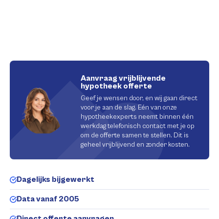
Aanvraag vrijblijvende
hypotheek offerte
Geef je wensen door, en wij gaan direct
voor je aan de slag. Eén van onze
hypotheekexperts neemt binnen één
werkdag telefonisch contact met je op
om de offerte samen te stellen. Dit is
geheel vrijblijvend en zonder kosten.
Dagelijks bijgewerkt
Data vanaf 2005
Direct offerte aanvragen