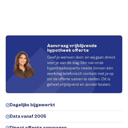
Aanvraag vrijblijvende
hypotheek offerte
Geef je wensen door, en wij gaan direct
voor je aan de slag. Eén van onze
hypotheekexperts neemt binnen één
werkdag telefonisch contact met je op
om de offerte samen te stellen. Dit is
geheel vrijblijvend en zonder kosten.
Dagelijks bijgewerkt
Data vanaf 2005
Direct offerte aanvragen