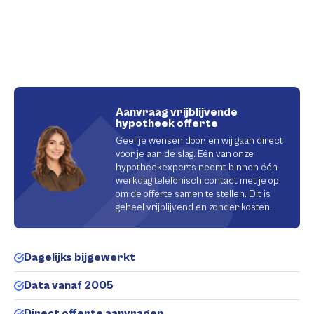
Aanvraag vrijblijvende
hypotheek offerte
Geef je wensen door, en wij gaan direct
voor je aan de slag. Eén van onze
hypotheekexperts neemt binnen één
werkdag telefonisch contact met je op
om de offerte samen te stellen. Dit is
geheel vrijblijvend en zonder kosten.
Dagelijks bijgewerkt
Data vanaf 2005
Direct offerte aanvragen