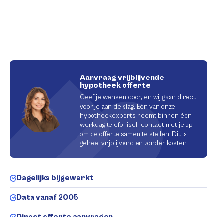
Aanvraag vrijblijvende
hypotheek offerte
Geef je wensen door, en wij gaan direct
voor je aan de slag. Eén van onze
hypotheekexperts neemt binnen één
werkdag telefonisch contact met je op
om de offerte samen te stellen. Dit is
geheel vrijblijvend en zonder kosten.
Dagelijks bijgewerkt
Data vanaf 2005
Direct offerte aanvragen