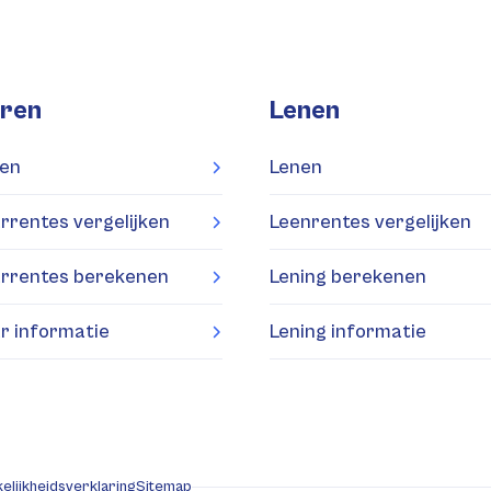
ren
Lenen
en
Lenen
rrentes vergelijken
Leenrentes vergelijken
rrentes berekenen
Lening berekenen
r informatie
Lening informatie
elijkheidsverklaring
Sitemap