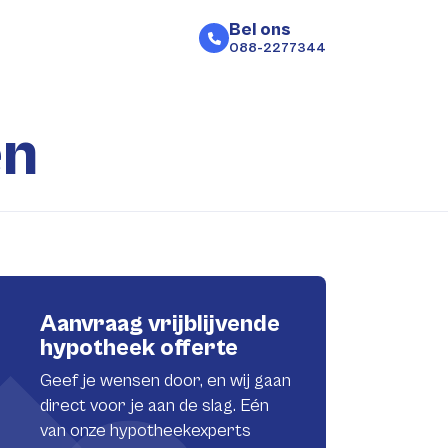
Bel ons
088-2277344
en
Aanvraag vrijblijvende
hypotheek offerte
Geef je wensen door, en wij gaan
direct voor je aan de slag. Eén
van onze hypotheekexperts