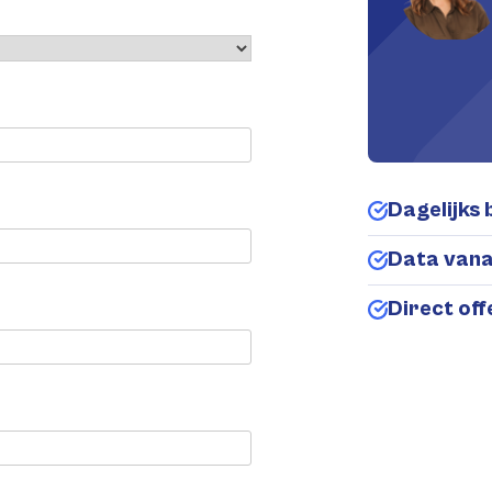
Dagelijks 
Data van
Direct of