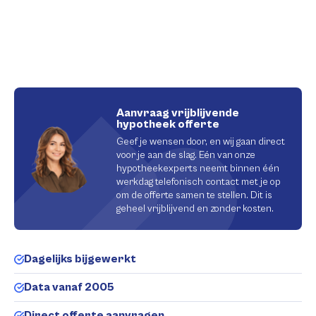
Aanvraag vrijblijvende
hypotheek offerte
Geef je wensen door, en wij gaan direct
voor je aan de slag. Eén van onze
hypotheekexperts neemt binnen één
werkdag telefonisch contact met je op
om de offerte samen te stellen. Dit is
geheel vrijblijvend en zonder kosten.
Dagelijks bijgewerkt
Data vanaf 2005
Direct offerte aanvragen