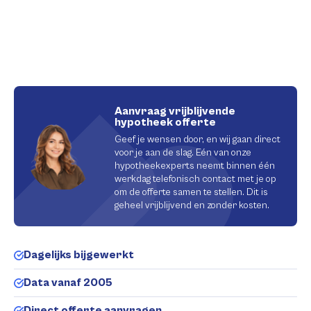
Aanvraag vrijblijvende
hypotheek offerte
Geef je wensen door, en wij gaan direct
voor je aan de slag. Eén van onze
hypotheekexperts neemt binnen één
werkdag telefonisch contact met je op
om de offerte samen te stellen. Dit is
geheel vrijblijvend en zonder kosten.
Dagelijks bijgewerkt
Data vanaf 2005
Direct offerte aanvragen