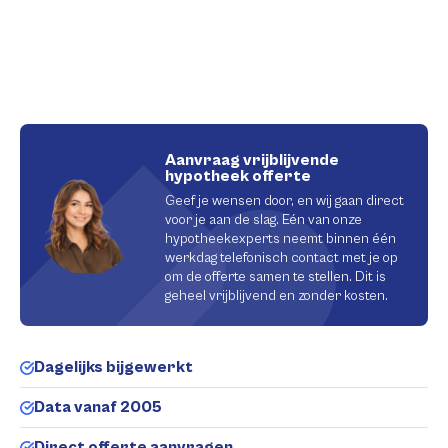
Aanvraag vrijblijvende
hypotheek offerte
Geef je wensen door, en wij gaan direct
voor je aan de slag. Eén van onze
hypotheekexperts neemt binnen één
werkdag telefonisch contact met je op
om de offerte samen te stellen. Dit is
geheel vrijblijvend en zonder kosten.
Dagelijks bijgewerkt
Data vanaf 2005
Direct offerte aanvragen