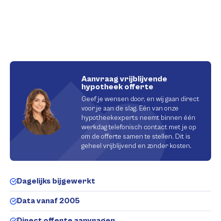
Aanvraag vrijblijvende
hypotheek offerte
Geef je wensen door, en wij gaan direct
voor je aan de slag. Eén van onze
hypotheekexperts neemt binnen één
werkdag telefonisch contact met je op
om de offerte samen te stellen. Dit is
geheel vrijblijvend en zonder kosten.
Dagelijks bijgewerkt
Data vanaf 2005
Direct offerte aanvragen