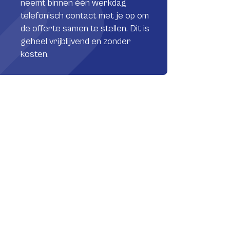
neemt binnen één werkdag
telefonisch contact met je op om
de offerte samen te stellen. Dit is
geheel vrijblijvend en zonder
kosten.