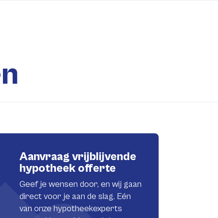
en
Aanvraag vrijblijvende
hypotheek offerte
Geef je wensen door, en wij gaan
direct voor je aan de slag. Eén
van onze hypotheekexperts