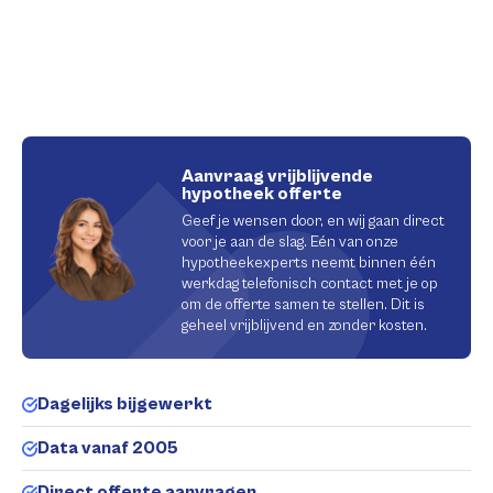
Aanvraag vrijblijvende
hypotheek offerte
Geef je wensen door, en wij gaan direct
voor je aan de slag. Eén van onze
hypotheekexperts neemt binnen één
werkdag telefonisch contact met je op
om de offerte samen te stellen. Dit is
geheel vrijblijvend en zonder kosten.
Dagelijks bijgewerkt
Data vanaf 2005
Direct offerte aanvragen