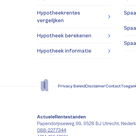
Hypotheekrentes
Spaa
vergelijken
Spaa
Hypotheek berekenen
Spaa
Hypotheek informatie
Privacy Beleid
Disclaimer
Contact
Toegank
ActueleRentestanden
Papendorpseweg 99, 3528 BJ Utrecht, Nederl
088-2277344