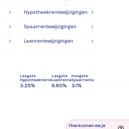
Hypotheekrentewijzigingen
Spaarrentewijzigingen
Leenrentewijzigingen
Laagste
Laagste
Hoogste
Hypotheekrente
Leenrente
Spaarrente
3.25%
6.60%
3.1%
Hoe kunnen we je