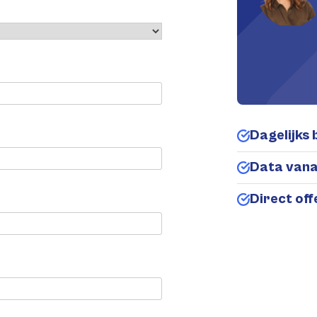
Dagelijks 
Data van
Direct of