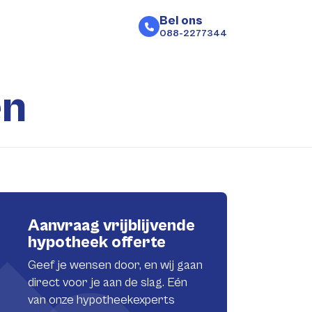
Bel ons
088-2277344
en
Aanvraag vrijblijvende
hypotheek offerte
Geef je wensen door, en wij gaan
direct voor je aan de slag. Eén
van onze hypotheekexperts