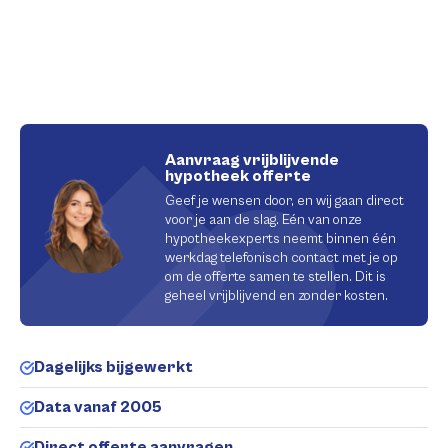
Aanvraag vrijblijvende
hypotheek offerte
Geef je wensen door, en wij gaan direct
voor je aan de slag. Eén van onze
hypotheekexperts neemt binnen één
werkdag telefonisch contact met je op
om de offerte samen te stellen. Dit is
geheel vrijblijvend en zonder kosten.
Dagelijks bijgewerkt
Data vanaf 2005
Direct offerte aanvragen