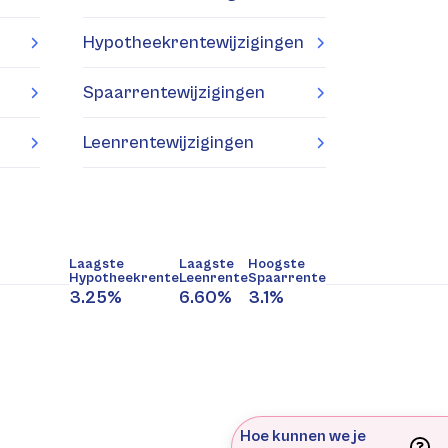
Hypotheekrentewijzigingen
Spaarrentewijzigingen
Leenrentewijzigingen
Laagste
Laagste
Hoogste
Hypotheekrente
Leenrente
Spaarrente
3.25%
6.60%
3.1%
Hoe kunnen we je