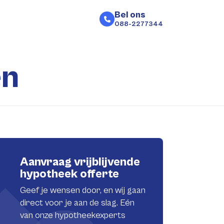
Bel ons
088-2277344
en
Aanvraag vrijblijvende
hypotheek offerte
Geef je wensen door, en wij gaan
direct voor je aan de slag. Eén
van onze hypotheekexperts