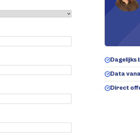
Dagelijks 
Data van
Direct of