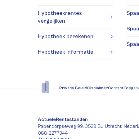
Hypotheekrentes
Spaa
vergelijken
Spaa
Hypotheek berekenen
Spaa
Hypotheek informatie
Privacy Beleid
Disclaimer
Contact
Toegank
ActueleRentestanden
Papendorpseweg 99, 3528 BJ Utrecht, Nederl
088-2277344