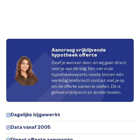
Aanvraag vrijblijvende
hypotheek offerte
Geef je wensen door, en wij gaan direct
voor je aan de slag. Eén van onze
hypotheekexperts neemt binnen één
werkdag telefonisch contact met je op
om de offerte samen te stellen. Dit is
geheel vrijblijvend en zonder kosten.
Dagelijks bijgewerkt
Data vanaf 2005
Direct offerte aanvragen