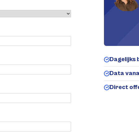
Dagelijks 
Data van
Direct of