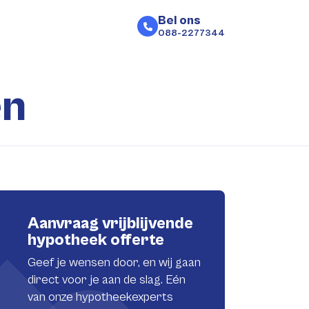
Bel ons
088-2277344
en
Aanvraag vrijblijvende
hypotheek offerte
Geef je wensen door, en wij gaan
direct voor je aan de slag. Eén
van onze hypotheekexperts