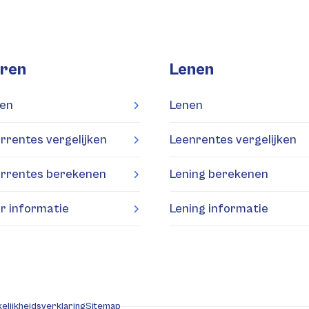
ren
Lenen
en
Lenen
rrentes vergelijken
Leenrentes vergelijken
rrentes berekenen
Lening berekenen
r informatie
Lening informatie
elijkheidsverklaring
Sitemap