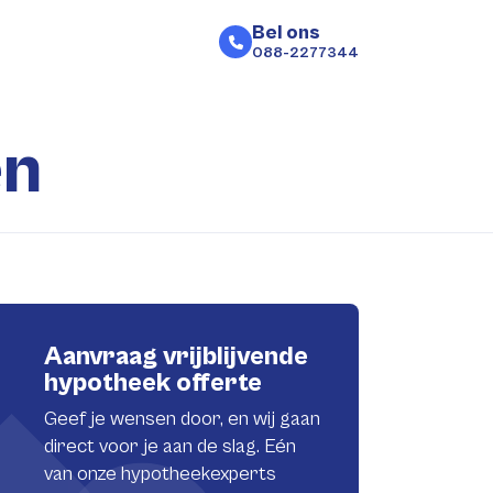
Bel ons
088-2277344
en
Aanvraag vrijblijvende
hypotheek offerte
Geef je wensen door, en wij gaan
direct voor je aan de slag. Eén
van onze hypotheekexperts