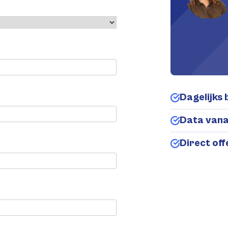
Dagelijks 
Data van
Direct of