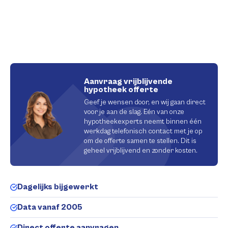
Aanvraag vrijblijvende
hypotheek offerte
Geef je wensen door, en wij gaan direct
voor je aan de slag. Eén van onze
hypotheekexperts neemt binnen één
werkdag telefonisch contact met je op
om de offerte samen te stellen. Dit is
geheel vrijblijvend en zonder kosten.
Dagelijks bijgewerkt
Data vanaf 2005
Direct offerte aanvragen