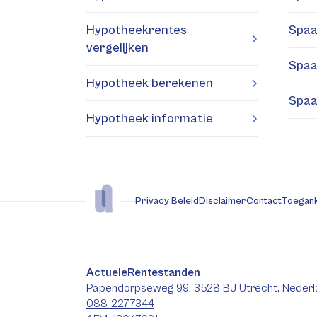
Hypotheekrentes
Spaa
vergelijken
Spaa
Hypotheek berekenen
Spaa
Hypotheek informatie
Privacy Beleid
Disclaimer
Contact
Toegank
ActueleRentestanden
Papendorpseweg 99, 3528 BJ Utrecht, Nederl
088-2277344