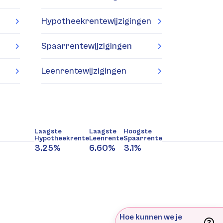
Hypotheekrentewijzigingen
Spaarrentewijzigingen
Leenrentewijzigingen
Laagste
Laagste
Hoogste
Hypotheekrente
Leenrente
Spaarrente
3.25%
6.60%
3.1%
Hoe kunnen we je