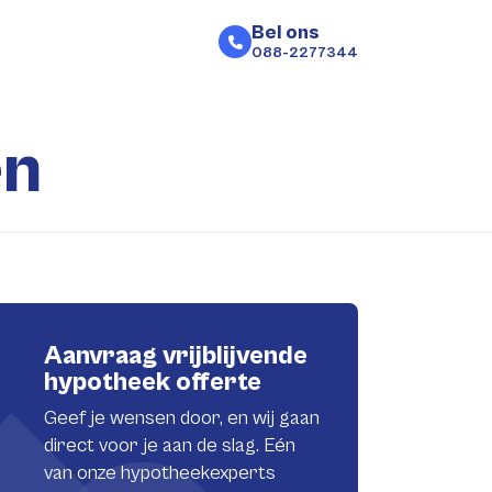
Bel ons
088-2277344
en
Aanvraag vrijblijvende
hypotheek offerte
Geef je wensen door, en wij gaan
direct voor je aan de slag. Eén
van onze hypotheekexperts