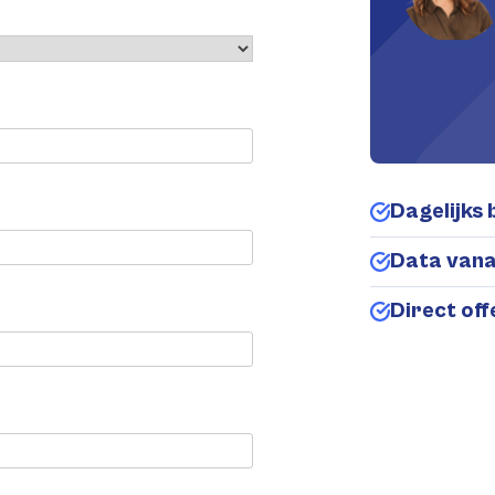
Dagelijks 
Data van
Direct of