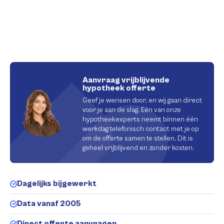
Aanvraag vrijblijvende
hypotheek offerte
Geef je wensen door, en wij gaan direct
voor je aan de slag. Eén van onze
hypotheekexperts neemt binnen één
werkdag telefonisch contact met je op
om de offerte samen te stellen. Dit is
geheel vrijblijvend en zonder kosten.
Dagelijks bijgewerkt
Data vanaf 2005
Direct offerte aanvragen