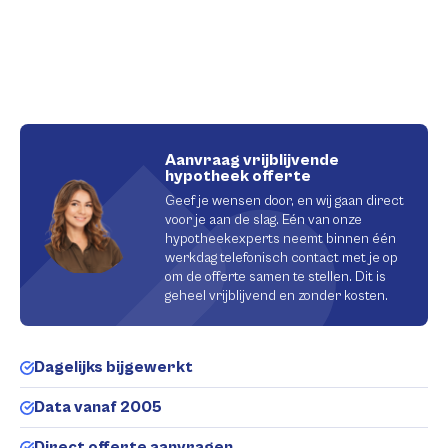
Aanvraag vrijblijvende
hypotheek offerte
Geef je wensen door, en wij gaan direct
voor je aan de slag. Eén van onze
hypotheekexperts neemt binnen één
werkdag telefonisch contact met je op
om de offerte samen te stellen. Dit is
geheel vrijblijvend en zonder kosten.
Dagelijks bijgewerkt
Data vanaf 2005
Direct offerte aanvragen